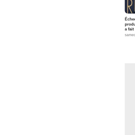
Échec
produ
a fai
samed