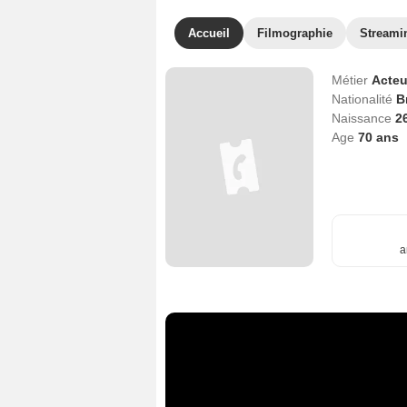
Accueil
Filmographie
Streami
Métier
Acteu
Nationalité
B
Naissance
2
Age
70
ans
a