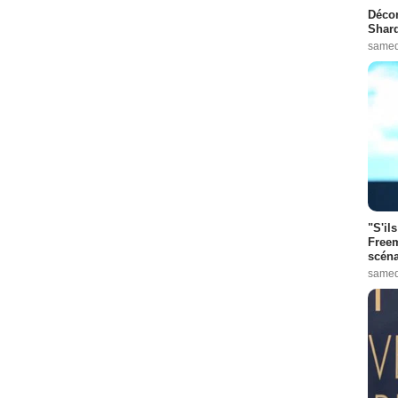
Décon
Shard
samed
"S'il
Freem
scéna
samed