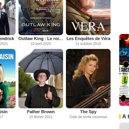
endrick
Outlaw King : Le roi hors-la-loi
Les Enquêtes de Véra
 2021
10 avril 2020
21 octobre 2018
isin
Father Brown
The Spy
A 
17
10 février 2021
Date de sortie inconnue