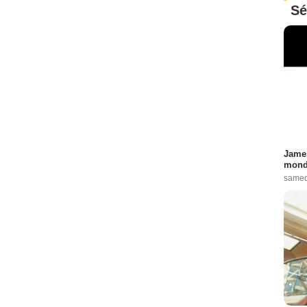
Sé
James
monde
samed