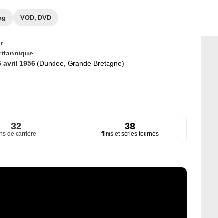
ng
VOD, DVD
r
ritannique
6 avril 1956
(Dundee, Grande-Bretagne)
32
38
ns de carrière
films et séries tournés