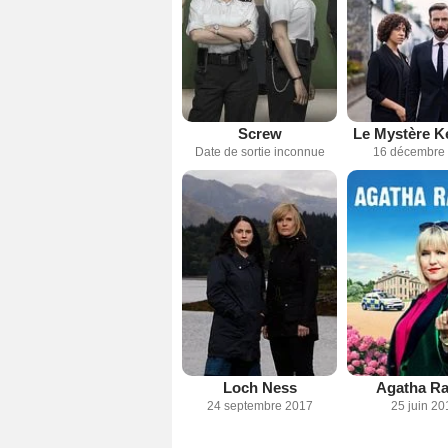
Screw
Le Mystère K
Date de sortie inconnue
16 décembre
Loch Ness
Agatha Ra
24 septembre 2017
25 juin 20