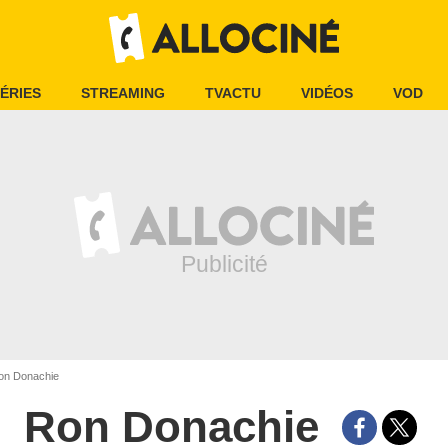
ÉRIES
STREAMING
TVACTU
VIDÉOS
VOD
n Donachie
Ron Donachie