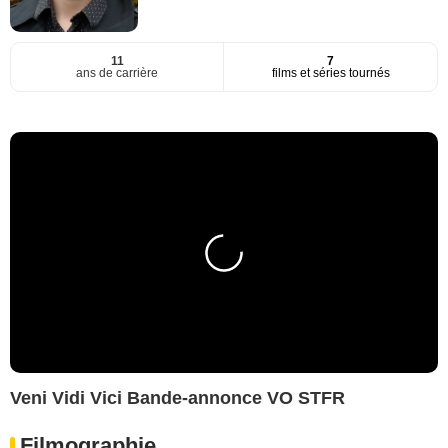
11
7
ans de carrière
films et séries tournés
Veni Vidi Vici Bande-annonce VO STFR
Filmographie