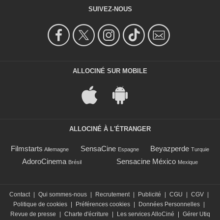
SUIVEZ-NOUS
ALLOCINÉ SUR MOBILE
ALLOCINÉ À L'ÉTRANGER
Filmstarts
SensaCine
Beyazperde
Allemagne
Espagne
Turquie
AdoroCinema
Sensacine México
Brésil
Mexique
Contact
|
Qui sommes-nous
|
Recrutement
|
Publicité
|
CGU
|
CGV
|
Politique de cookies
|
Préférences cookies
|
Données Personnelles
|
Revue de presse
|
Charte d'écriture
|
Les services AlloCiné
|
Gérer Utiq