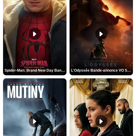
Spider-Man: Brand New Day Bande-annonce VO STFR
L'Odyssée Bande-annonce VO STFR