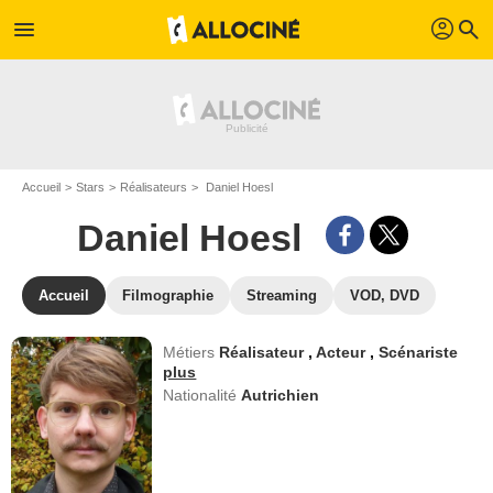
profil
menu
search
Accueil
Stars
Réalisateurs
Daniel Hoesl
Daniel Hoesl
Accueil
Filmographie
Streaming
VOD, DVD
Métiers
Réalisateur
,
Acteur
,
Scénariste
plus
Nationalité
Autrichien