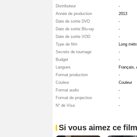
Distributeur
-
Année de production
2013
Date de sortie DVD
-
Date de sortie Blu-ray
-
Date de sortie VOD
-
Type de film
Long métr
Secrets de tournage
-
Budget
-
Langues
Français,
Format production
-
Couleur
Couleur
Format audio
-
Format de projection
-
N° de Visa
-
Si vous aimez ce film