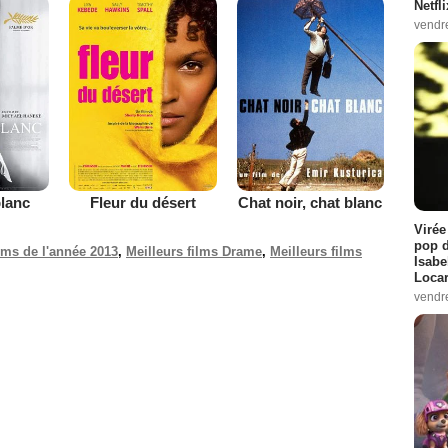
Netfl
vendr
lanc
Fleur du désert
Chat noir, chat blanc
Virée
pop d
ilms de l'année 2013
,
Meilleurs films Drame
,
Meilleurs films
Isabe
Loca
vendr