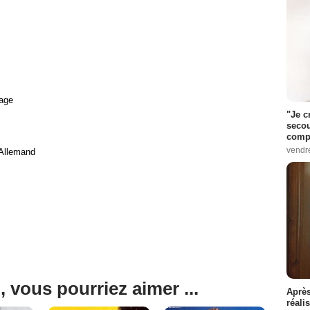
age
"Je c
secou
compo
vendr
 Allemand
, vous pourriez aimer ...
Après
réali