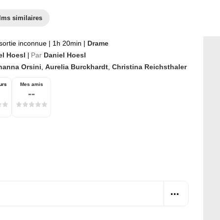
lms similaires
sortie inconnue
|
1h 20min
|
Drame
el Hoesl
Par
Daniel Hoesl
|
hanna Orsini
,
Aurelia Burckhardt
,
Christina Reichsthaler
urs
Mes amis
--