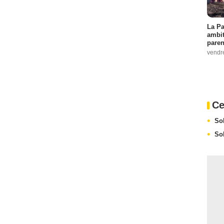
La Pa
ambit
paren
vendr
Ce
So
So