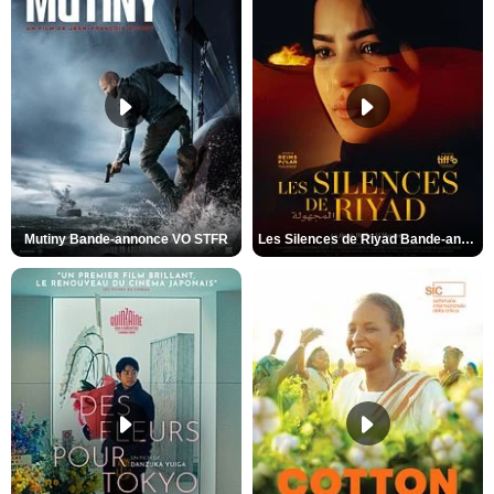
Mutiny Bande-annonce VO STFR
Les Silences de Riyad Bande-annonce VO STFR