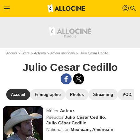
profil
menu
search
Accueil
Stars
Acteurs
Acteur mexicain
Julio Cesar Cedillo
Julio Cesar Cedillo
Accueil
Filmographie
Photos
Streaming
VOD, DV
Métier
Acteur
Pseudos
Julio Cesar Cedillo
,
Julio César Cedillo
Nationalités
Mexicain,
Américain