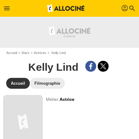
profil
menu
search
Accueil
Stars
Actrices
Kelly Lind
Kelly Lind
Accueil
Filmographie
Métier
Actrice