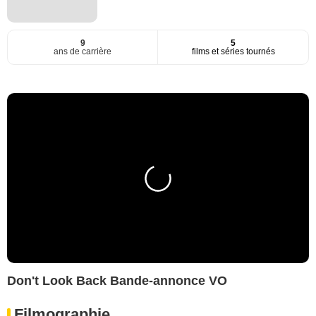
9
5
ans de carrière
films et séries tournés
Don't Look Back Bande-annonce VO
Filmographie