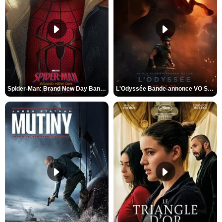
Spider-Man: Brand New Day Bande-annonce VO STFR
L'Odyssée Bande-annonce VO STFR