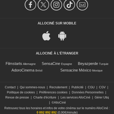
ALLOCINÉ SUR MOBILE
ALLOCINÉ À L'ÉTRANGER
Filmstarts
SensaCine
Beyazperde
Allemagne
Espagne
Turquie
AdoroCinema
Sensacine México
Brésil
Mexique
Contact
|
Qui sommes-nous
|
Recrutement
|
Publicité
|
CGU
|
CGV
|
Politique de cookies
|
Préférences cookies
|
Données Personnelles
|
Revue de presse
|
Charte d'écriture
|
Les services AlloCiné
|
Gérer Utiq
|
©AlloCiné
Retrouvez tous les horaires et infos de votre cinéma sur le numéro AlloCiné :
0 892 892 892
(0,90€/minute)