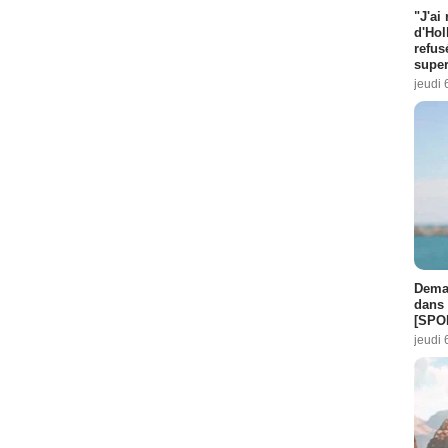
"J'ai
d'Hol
refus
super
jeudi 
Demai
dans 
[SPO
jeudi 