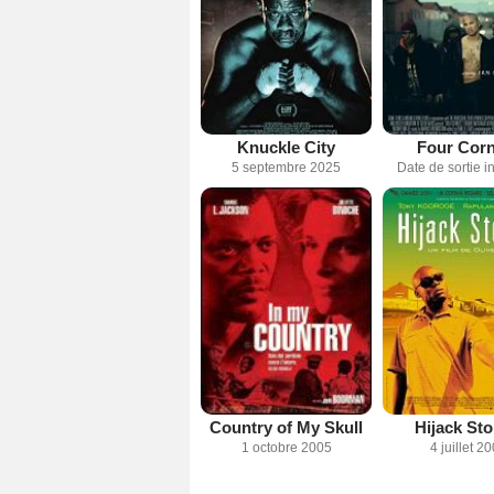
Knuckle City
Four Corn
5 septembre 2025
Date de sortie 
Country of My Skull
Hijack Sto
1 octobre 2005
4 juillet 2