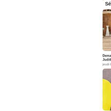
Sé
Demai
Judit
jeudi 