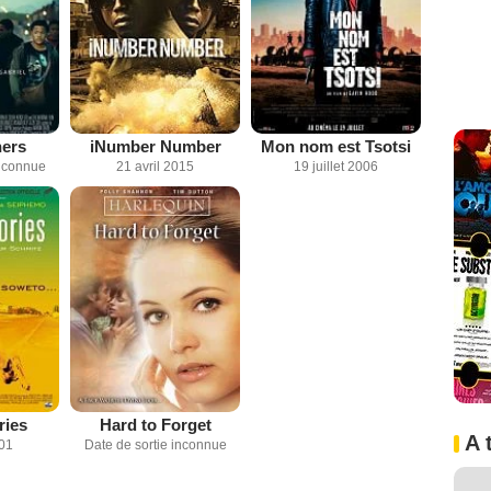
ers
iNumber Number
Mon nom est Tsotsi
inconnue
21 avril 2015
19 juillet 2006
ries
Hard to Forget
A 
001
Date de sortie inconnue