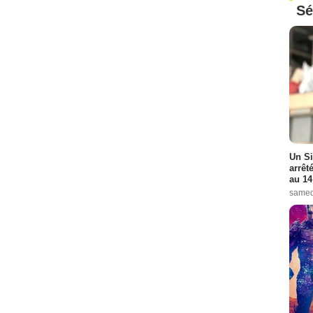
Sé
Un Si
arrêt
au 14
samed