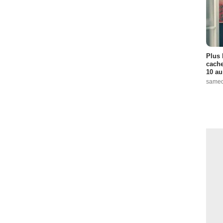
Plus 
cache
10 au
samed