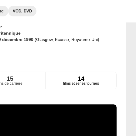
ng
VOD, DVD
r
ritannique
9 décembre 1990
(Glasgow, Ecosse, Royaume-Uni)
15
14
ns de carrière
films et séries tournés