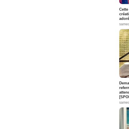
Cette
créat
adoré
samed
Demai
refer
atten
[SPO
samed