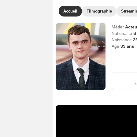
Accueil
Filmographie
Streami
Métier
Acteu
Nationalité
B
Naissance
2
Age
35
ans
a