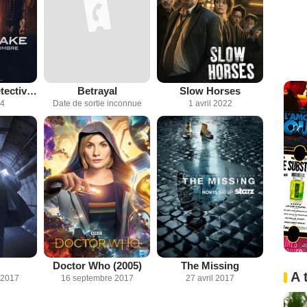
Shardlake : Détective de l’ombre
Betrayal
Slow Horses
24
Date de sortie inconnue
1 avril 2022
Doctor Who (2005)
The Missing
A 
 2017
16 septembre 2017
27 avril 2017