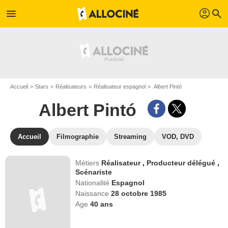
profil
menu
search
Accueil
Stars
Réalisateurs
Réalisateur espagnol
Albert Pintó
Albert Pintó
Accueil
Filmographie
Streaming
VOD, DVD
Métiers
Réalisateur
,
Producteur délégué
,
Scénariste
Nationalité
Espagnol
Naissance
28 octobre 1985
Age
40
ans