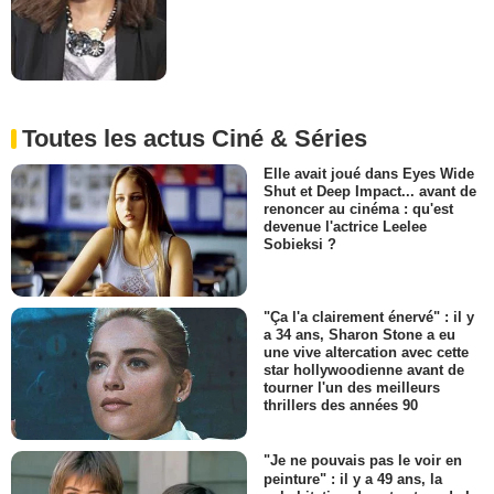
Toutes les actus Ciné & Séries
Elle avait joué dans Eyes Wide
Shut et Deep Impact... avant de
renoncer au cinéma : qu'est
devenue l'actrice Leelee
Sobieksi ?
"Ça l'a clairement énervé" : il y
a 34 ans, Sharon Stone a eu
une vive altercation avec cette
star hollywoodienne avant de
tourner l'un des meilleurs
thrillers des années 90
"Je ne pouvais pas le voir en
peinture" : il y a 49 ans, la