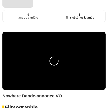
9
8
ans de carrière
films et séries tournés
Nowhere Bande-annonce VO
Filmographie