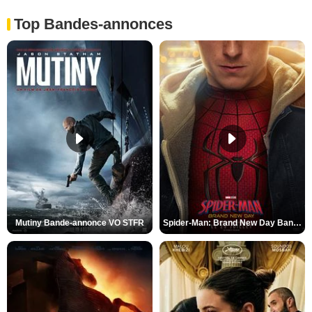
Top Bandes-annonces
Mutiny Bande-annonce VO STFR
Spider-Man: Brand New Day Bande-annonce VO STFR