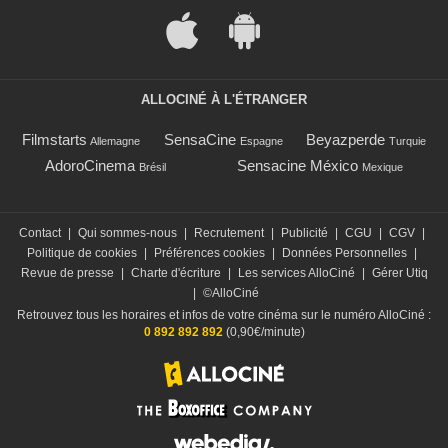
ALLOCINÉ À L'ÉTRANGER
Filmstarts
SensaCine
Beyazperde
Allemagne
Espagne
Turquie
AdoroCinema
Sensacine México
Brésil
Mexique
Contact
|
Qui sommes-nous
|
Recrutement
|
Publicité
|
CGU
|
CGV
|
Politique de cookies
|
Préférences cookies
|
Données Personnelles
|
Revue de presse
|
Charte d'écriture
|
Les services AlloCiné
|
Gérer Utiq
|
©AlloCiné
Retrouvez tous les horaires et infos de votre cinéma sur le numéro AlloCiné :
0 892 892 892
(0,90€/minute)