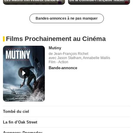
Bandes-annonces à ne pas manquer
Films Prochainement au Cinéma
Mutiny
de Jean-François Richet
avec Jason Statham, Annabelle Wallis
Film - Action
Bande-annonce
Tombé du ciel
La fin d’Oak Street
Avengers: Doomsday