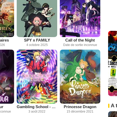
aires
SPY x FAMILY
Call of the Night
2026
4 octobre 2025
Date de sortie inconnue
A 
ur
Gambling School - Twin
Princesse Dragon
inconnue
3 août 2022
15 décembre 2021