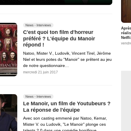
News - Interviews
Après
C'est quoi ton film d'horreur
réali
Netfl
préféré ? L'équipe du Manoir
vendr
répond !
Natoo, Mister V., Ludovik, Vincent Tirel, Jérôme
Niel et leurs potes du "Manoir" se prêtent au jeu
de notre questionnaire…
mercredi 21 juin 2017
News - Interviews
Le Manoir, un film de Youtubeurs ?
La réponse de l'équipe
Avec son casting emmené par Natoo, Kemar,
Mister V. ou Ludovik, "Le Manoir" plonge ces
talents 2.0 dans une comédie horrifique.…