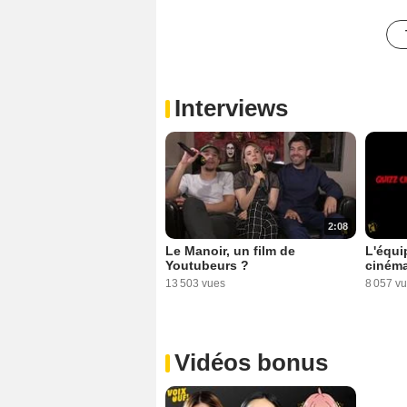
Interviews
2:08
Le Manoir, un film de
L'équi
Youtubeurs ?
cinéma
13 503 vues
8 057 v
Vidéos bonus