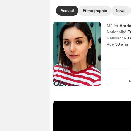
Accueil
Filmographie
News
Métier
Actri
Nationalité
F
Naissance
1
Age
30
ans
a