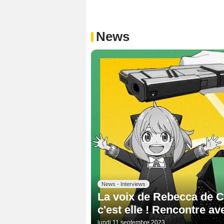
News
News - Interviews
La voix de Rebecca de C
c'est elle ! Rencontre a
lundi 11 septembre 2023