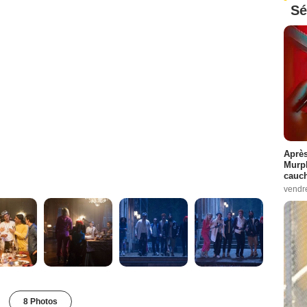
Sé
Après
Murp
cauc
vendr
8 Photos