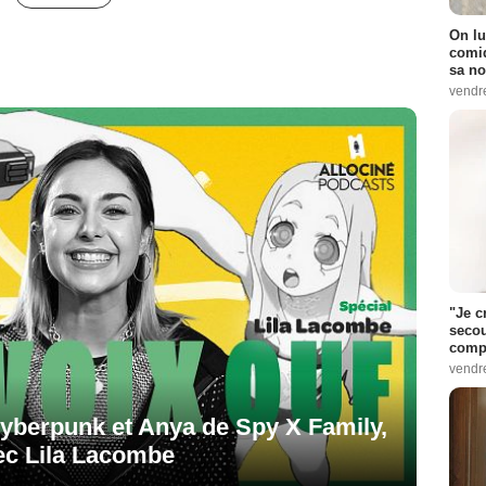
On lu
comiq
sa no
vendr
"Je c
secou
compo
vendr
yberpunk et Anya de Spy X Family,
vec Lila Lacombe