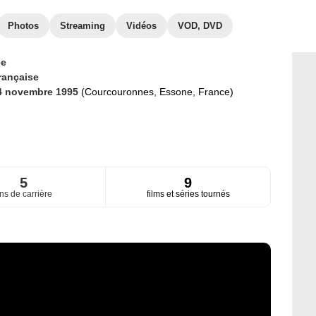
Photos
Streaming
Vidéos
VOD, DVD
ce
rançaise
4 novembre 1995
(Courcouronnes, Essone, France)
5
9
ns de carrière
films et séries tournés