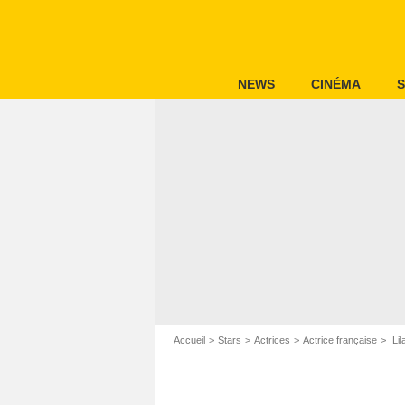
NEWS
CINÉMA
S
Accueil
Stars
Actrices
Actrice française
Lil