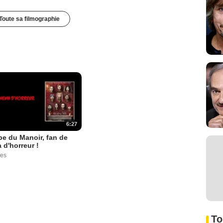
Toute sa filmographie
6:27
pe du Manoir, fan de
 d'horreur !
ues
To