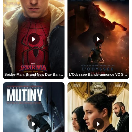
Spider-Man: Brand New Day Bande-annonce VO STFR
L'Odyssée Bande-annonce VO STFR