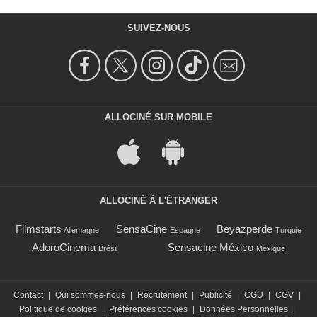
SUIVEZ-NOUS
ALLOCINÉ SUR MOBILE
ALLOCINÉ À L'ÉTRANGER
Filmstarts
SensaCine
Beyazperde
Allemagne
Espagne
Turquie
AdoroCinema
Sensacine México
Brésil
Mexique
Contact
|
Qui sommes-nous
|
Recrutement
|
Publicité
|
CGU
|
CGV
|
Politique de cookies
|
Préférences cookies
|
Données Personnelles
|