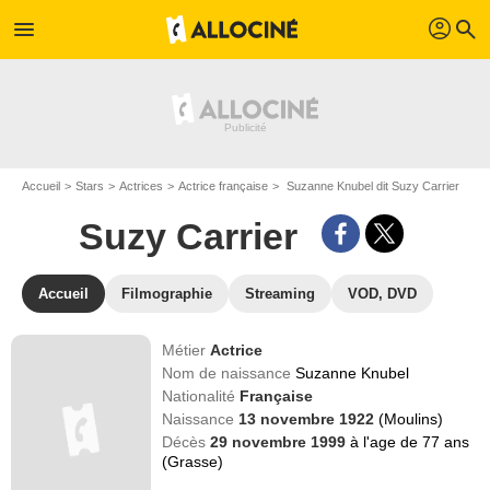
profil
menu
search
Accueil
Stars
Actrices
Actrice française
Suzanne Knubel dit Suzy Carrier
Suzy Carrier
Accueil
Filmographie
Streaming
VOD, DVD
Métier
Actrice
Nom de naissance
Suzanne Knubel
Nationalité
Française
Naissance
13 novembre 1922
(Moulins)
Décès
29 novembre 1999
à l'age de 77 ans
(Grasse)