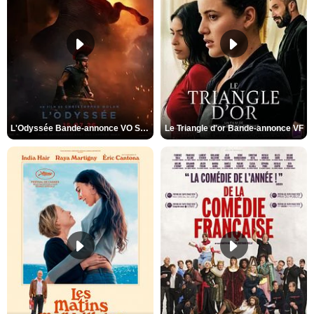
L'Odyssée Bande-annonce VO STFR
Le Triangle d'or Bande-annonce VF