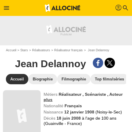
profil
menu
search
Accueil
Stars
Réalisateurs
Réalisateur français
Jean Delannoy
Jean Delannoy
Accueil
Biographie
Filmographie
Top films/séries
Métiers
Réalisateur
,
Scénariste
,
Acteur
plus
Nationalité
Français
Naissance
12 janvier 1908
(Noisy-le-Sec)
Décès
18 juin 2008
à l'age de 100 ans
(Guainville - France)