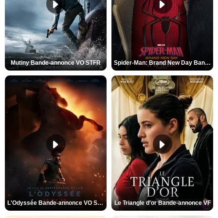
Mutiny Bande-annonce VO STFR
Spider-Man: Brand New Day Bande-annonce VO STFR
L'Odyssée Bande-annonce VO STFR
Le Triangle d'or Bande-annonce VF