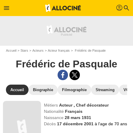
profil
menu
search
Accueil
Stars
Acteurs
Acteur français
Frédéric de Pasquale
Frédéric de Pasquale
Accueil
Biographie
Filmographie
Streaming
VOD,
Métiers
Acteur
,
Chef décorateur
Nationalité
Français
Naissance
28 mars 1931
Décès
17 décembre 2001
à l'age de 70 ans