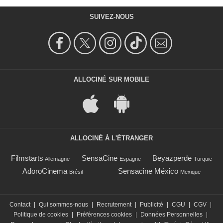
SUIVEZ-NOUS
ALLOCINÉ SUR MOBILE
ALLOCINÉ À L'ÉTRANGER
Filmstarts
SensaCine
Beyazperde
Allemagne
Espagne
Turquie
AdoroCinema
Sensacine México
Brésil
Mexique
Contact
|
Qui sommes-nous
|
Recrutement
|
Publicité
|
CGU
|
CGV
|
Politique de cookies
|
Préférences cookies
|
Données Personnelles
|