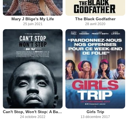
Mary J Blige's My Life
The Black Godfather
25 juin 2021
28 avril 2020
Can't Stop, Won't Stop: A Bad Boy Story
Girls Trip
24 octobre 2022
13 décembre 2017