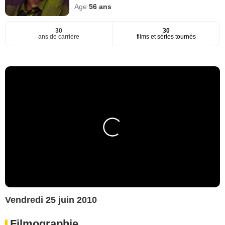
Age
56
ans
30
30
ans de carrière
films et séries tournés
Vendredi 25 juin 2010
Filmographie