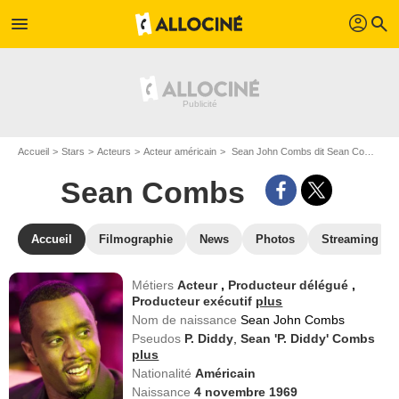
profil
menu
search
Accueil
Stars
Acteurs
Acteur américain
Sean John Combs dit Sean Combs
Sean Combs
Accueil
Filmographie
News
Photos
Streaming
Métiers
Acteur
,
Producteur délégué
,
Producteur exécutif
plus
Nom de naissance
Sean John Combs
Pseudos
P. Diddy
,
Sean 'P. Diddy' Combs
plus
Nationalité
Américain
Naissance
4 novembre 1969