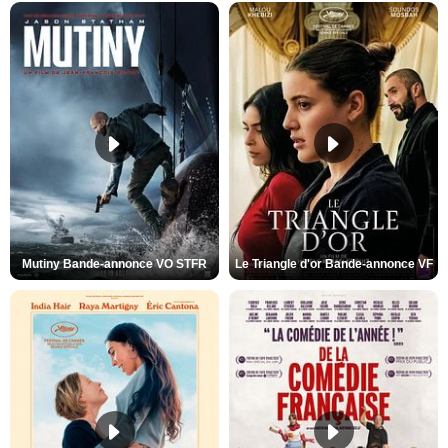
Mutiny Bande-annonce VO STFR
Le Triangle d'or Bande-annonce VF