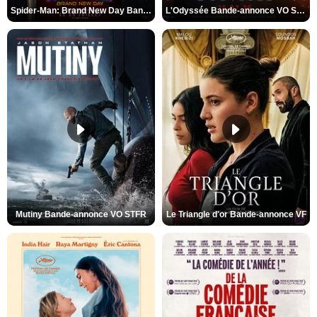
Spider-Man: Brand New Day Bande-annonce VO STFR
L'Odyssée Bande-annonce VO STFR
Mutiny Bande-annonce VO STFR
Le Triangle d'or Bande-annonce VF