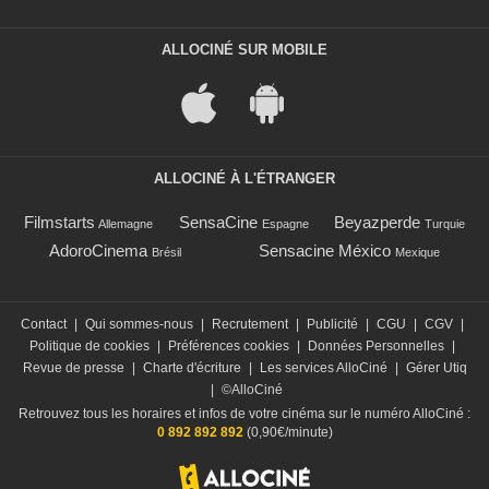
ALLOCINÉ SUR MOBILE
ALLOCINÉ À L'ÉTRANGER
Filmstarts
SensaCine
Beyazperde
Allemagne
Espagne
Turquie
AdoroCinema
Sensacine México
Brésil
Mexique
Contact
|
Qui sommes-nous
|
Recrutement
|
Publicité
|
CGU
|
CGV
|
Politique de cookies
|
Préférences cookies
|
Données Personnelles
|
Revue de presse
|
Charte d'écriture
|
Les services AlloCiné
|
Gérer Utiq
|
©AlloCiné
Retrouvez tous les horaires et infos de votre cinéma sur le numéro AlloCiné :
0 892 892 892
(0,90€/minute)