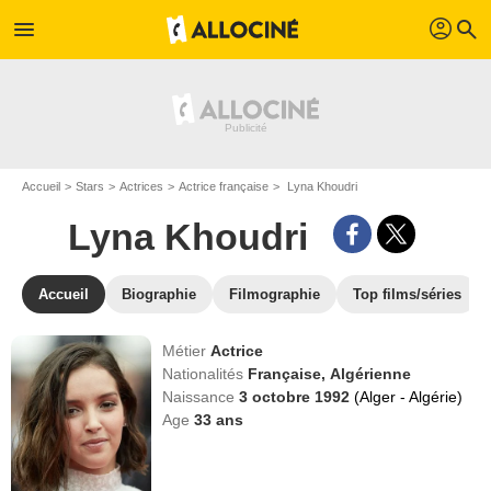
profil
menu
search
Accueil
Stars
Actrices
Actrice française
Lyna Khoudri
Lyna Khoudri
Accueil
Biographie
Filmographie
Top films/séries
Métier
Actrice
Nationalités
Française,
Algérienne
Naissance
3 octobre 1992
(Alger - Algérie)
Age
33
ans