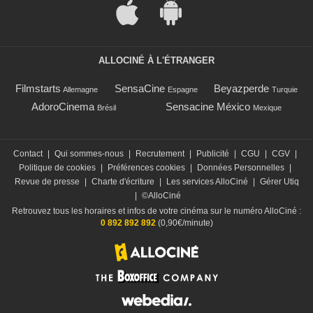
ALLOCINÉ À L'ÉTRANGER
Filmstarts
SensaCine
Beyazperde
Allemagne
Espagne
Turquie
AdoroCinema
Sensacine México
Brésil
Mexique
Contact
|
Qui sommes-nous
|
Recrutement
|
Publicité
|
CGU
|
CGV
|
Politique de cookies
|
Préférences cookies
|
Données Personnelles
|
Revue de presse
|
Charte d'écriture
|
Les services AlloCiné
|
Gérer Utiq
|
©AlloCiné
Retrouvez tous les horaires et infos de votre cinéma sur le numéro AlloCiné :
0 892 892 892
(0,90€/minute)