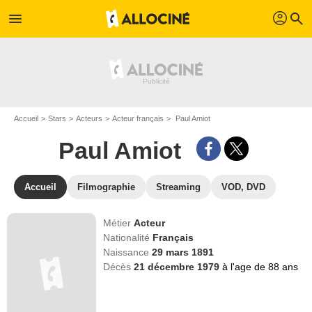
profil
menu
search
Accueil
Stars
Acteurs
Acteur français
Paul Amiot
Paul Amiot
Accueil
Filmographie
Streaming
VOD, DVD
Métier
Acteur
Nationalité
Français
Naissance
29 mars 1891
Décès
21 décembre 1979
à l'age de 88 ans