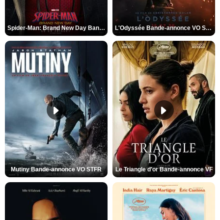
Spider-Man: Brand New Day Bande-annonce VO STFR
L'Odyssée Bande-annonce VO STFR
Mutiny Bande-annonce VO STFR
Le Triangle d'or Bande-annonce VF