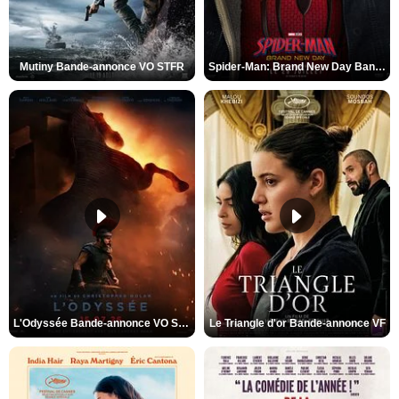
Mutiny Bande-annonce VO STFR
Spider-Man: Brand New Day Bande-annonce VO STFR
L'Odyssée Bande-annonce VO STFR
Le Triangle d'or Bande-annonce VF