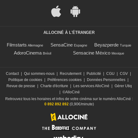
ALLOCINÉ À L'ÉTRANGER
Filmstarts
SensaCine
Beyazperde
Allemagne
Espagne
Turquie
AdoroCinema
Sensacine México
Brésil
Mexique
Contact
|
Qui sommes-nous
|
Recrutement
|
Publicité
|
CGU
|
CGV
|
Politique de cookies
|
Préférences cookies
|
Données Personnelles
|
Revue de presse
|
Charte d'écriture
|
Les services AlloCiné
|
Gérer Utiq
|
©AlloCiné
Retrouvez tous les horaires et infos de votre cinéma sur le numéro AlloCiné :
0 892 892 892
(0,90€/minute)