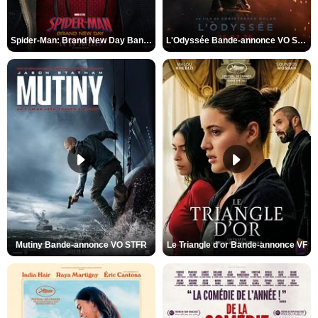
Spider-Man: Brand New Day Bande-annonce VO STFR
L'Odyssée Bande-annonce VO STFR
Mutiny Bande-annonce VO STFR
Le Triangle d'or Bande-annonce VF