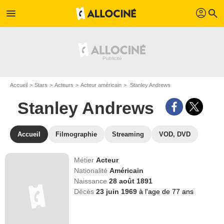
profil
menu
search
Accueil
Stars
Acteurs
Acteur américain
Stanley Andrews
Stanley Andrews
Accueil
Filmographie
Streaming
VOD, DVD
Métier
Acteur
Nationalité
Américain
Naissance
28 août 1891
Décès
23 juin 1969
à l'age de 77 ans