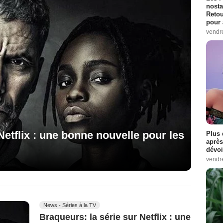
nosta
Retou
pour 
vendr
etflix : une bonne nouvelle pour les
Plus 
après
dévoi
vendr
News - Séries à la TV
Braqueurs: la série sur Netflix : une