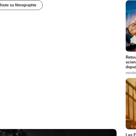
Toute sa filmographie
Retou
scien
depui
vendr
Les F