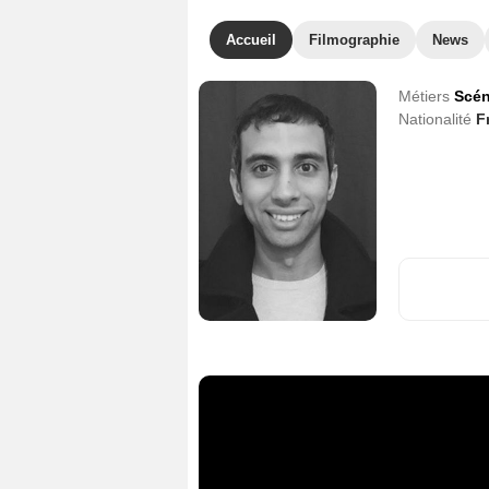
Accueil
Filmographie
News
Métiers
Scén
Nationalité
F