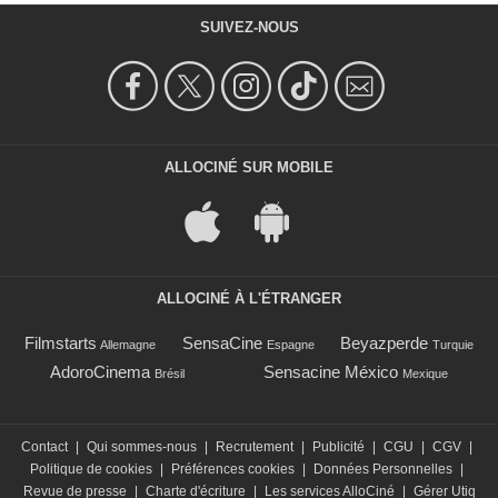
SUIVEZ-NOUS
ALLOCINÉ SUR MOBILE
ALLOCINÉ À L'ÉTRANGER
Filmstarts
SensaCine
Beyazperde
Allemagne
Espagne
Turquie
AdoroCinema
Sensacine México
Brésil
Mexique
Contact
|
Qui sommes-nous
|
Recrutement
|
Publicité
|
CGU
|
CGV
|
Politique de cookies
|
Préférences cookies
|
Données Personnelles
|
Revue de presse
|
Charte d'écriture
|
Les services AlloCiné
|
Gérer Utiq