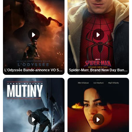
L'Odyssée Bande-annonce VO STFR
Spider-Man: Brand New Day Bande-annonce VO STFR