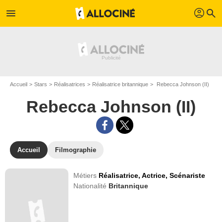
profil
menu
search
Accueil
Stars
Réalisatrices
Réalisatrice britannique
Rebecca Johnson (II)
Rebecca Johnson (II)
Accueil
Filmographie
Métiers
Réalisatrice,
Actrice,
Scénariste
Nationalité
Britannique