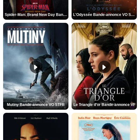
Spider-Man: Brand New Day Bande-annonce VO STFR
L'Odyssée Bande-annonce VO STFR
Mutiny Bande-annonce VO STFR
Le Triangle d'or Bande-annonce VF