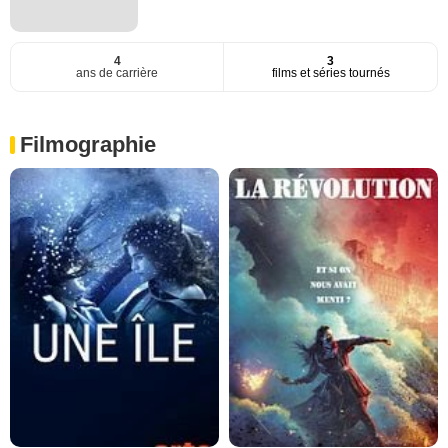
4
3
ans de carrière
films et séries tournés
Filmographie