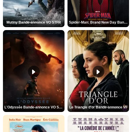
Mutiny Bande-annonce VO STFR
Spider-Man: Brand New Day Bande-annonce VO STFR
L'Odyssée Bande-annonce VO STFR
Le Triangle d'or Bande-annonce VF