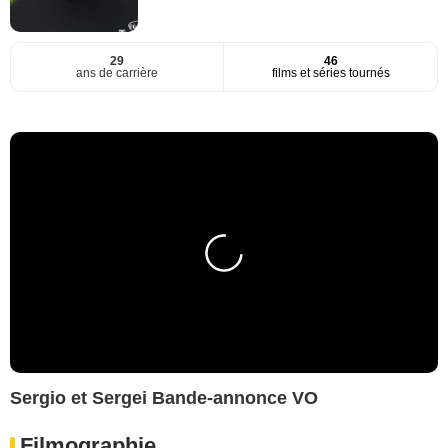
29
46
ans de carrière
films et séries tournés
Sergio et Sergei Bande-annonce VO
Filmographie