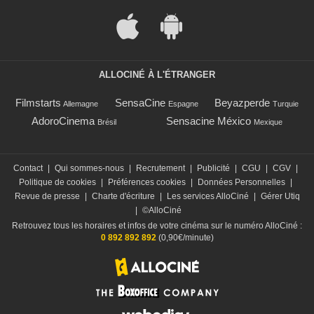
ALLOCINÉ À L'ÉTRANGER
Filmstarts
SensaCine
Beyazperde
Allemagne
Espagne
Turquie
AdoroCinema
Sensacine México
Brésil
Mexique
Contact
|
Qui sommes-nous
|
Recrutement
|
Publicité
|
CGU
|
CGV
|
Politique de cookies
|
Préférences cookies
|
Données Personnelles
|
Revue de presse
|
Charte d'écriture
|
Les services AlloCiné
|
Gérer Utiq
|
©AlloCiné
Retrouvez tous les horaires et infos de votre cinéma sur le numéro AlloCiné :
0 892 892 892
(0,90€/minute)