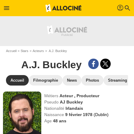
profil
menu
search
Accueil
Stars
Acteurs
A.J. Buckley
A.J. Buckley
Accueil
Filmographie
News
Photos
Streaming
Métiers
Acteur
,
Producteur
Pseudo
AJ Buckley
Nationalité
Irlandais
Naissance
9 février 1978
(Dublin)
Age
48
ans