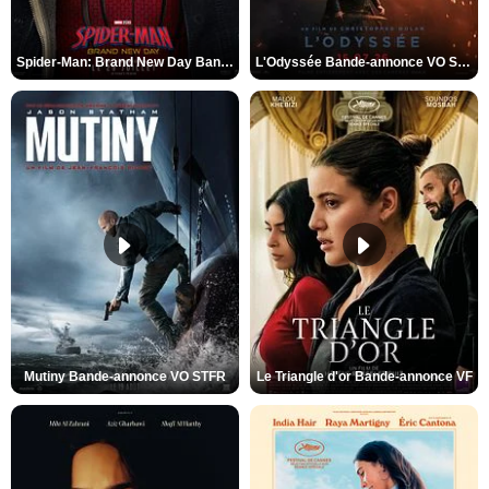
Spider-Man: Brand New Day Bande-annonce VO STFR
L'Odyssée Bande-annonce VO STFR
Mutiny Bande-annonce VO STFR
Le Triangle d'or Bande-annonce VF