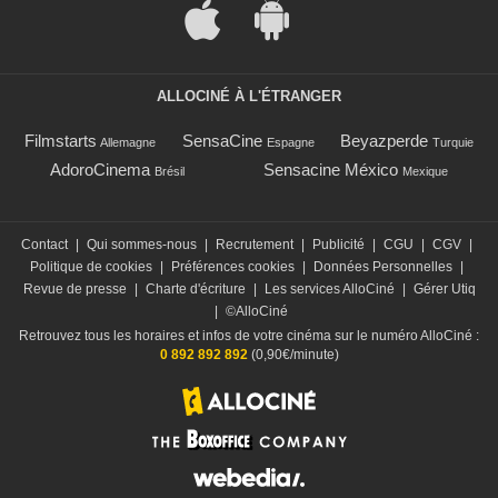
ALLOCINÉ À L'ÉTRANGER
Filmstarts
SensaCine
Beyazperde
Allemagne
Espagne
Turquie
AdoroCinema
Sensacine México
Brésil
Mexique
Contact
|
Qui sommes-nous
|
Recrutement
|
Publicité
|
CGU
|
CGV
|
Politique de cookies
|
Préférences cookies
|
Données Personnelles
|
Revue de presse
|
Charte d'écriture
|
Les services AlloCiné
|
Gérer Utiq
|
©AlloCiné
Retrouvez tous les horaires et infos de votre cinéma sur le numéro AlloCiné :
0 892 892 892
(0,90€/minute)