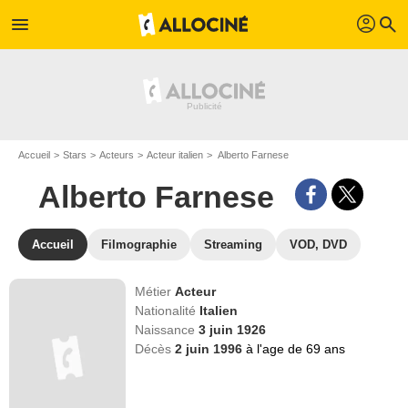
profil
menu
search
Accueil
Stars
Acteurs
Acteur italien
Alberto Farnese
Alberto Farnese
Accueil
Filmographie
Streaming
VOD, DVD
Métier
Acteur
Nationalité
Italien
Naissance
3 juin 1926
Décès
2 juin 1996
à l'age de 69 ans