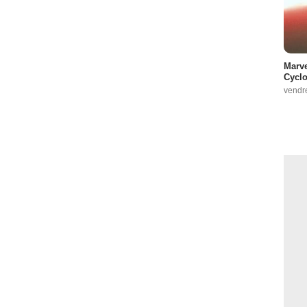
Marve
Cyclo
vendr