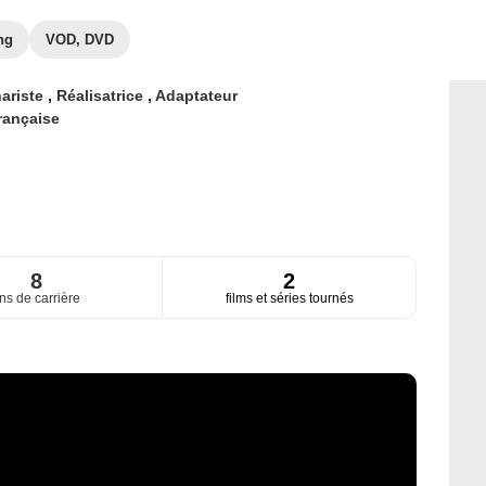
ng
VOD, DVD
ariste
,
Réalisatrice
,
Adaptateur
rançaise
8
2
ns de carrière
films et séries tournés