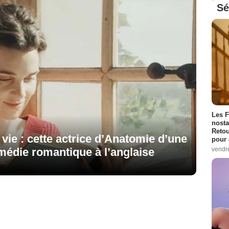
Sé
Les F
nosta
Retou
ie : cette actrice d’Anatomie d’une
pour 
médie romantique à l’anglaise
vendr