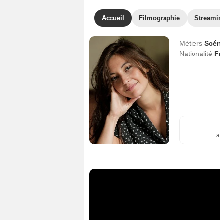
Accueil
Filmographie
Streami
Métiers
Scén
Nationalité
F
a