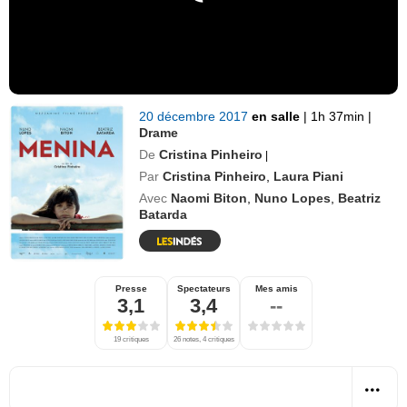
20 décembre 2017
en salle
|
1h 37min
|
Drame
De
Cristina Pinheiro
|
Par
Cristina Pinheiro
,
Laura Piani
Avec
Naomi Biton
,
Nuno Lopes
,
Beatriz
Batarda
Presse
Spectateurs
Mes amis
3,1
3,4
--
19 critiques
26 notes, 4 critiques