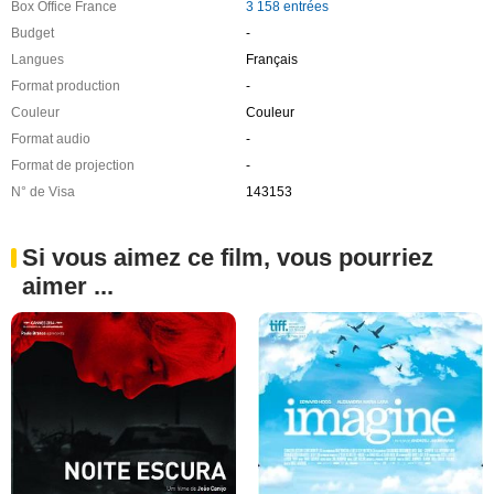
Box Office France
3 158 entrées
Budget
-
Langues
Français
Format production
-
Couleur
Couleur
Format audio
-
Format de projection
-
N° de Visa
143153
Si vous aimez ce film, vous pourriez
aimer ...