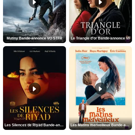
Mutiny Bande-annonce VO STFR
Le Triangle d'or Bande-annonce VF
Les Silences de Riyad Bande-annonce VO STFR
Les Matins merveilleux Bande-annonce VF