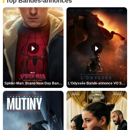
Top Bandes-annonces
Spider-Man: Brand New Day Bande-annonce VO STFR
L'Odyssée Bande-annonce VO STFR