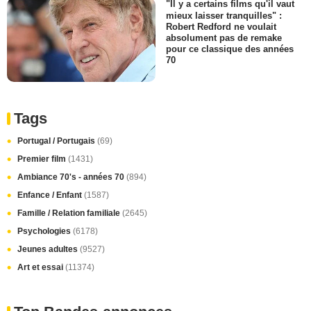
"Il y a certains films qu'il vaut
mieux laisser tranquilles" :
Robert Redford ne voulait
absolument pas de remake
pour ce classique des années
70
Tags
Portugal / Portugais
(69)
Premier film
(1431)
Ambiance 70's - années 70
(894)
Enfance / Enfant
(1587)
Famille / Relation familiale
(2645)
Psychologies
(6178)
Jeunes adultes
(9527)
Art et essai
(11374)