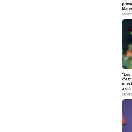
prévu
Marve
samed
"Les 
c’est
tous 
a été 
samed