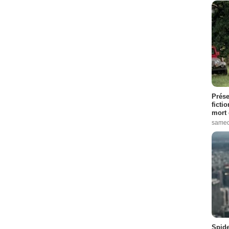
Prése
ficti
mort 
samed
Spide