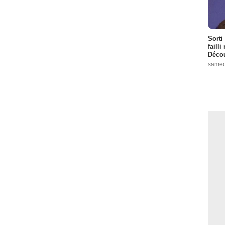
Sorti
failli
Décou
samed