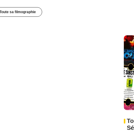
Toute sa filmographie
To
Sé