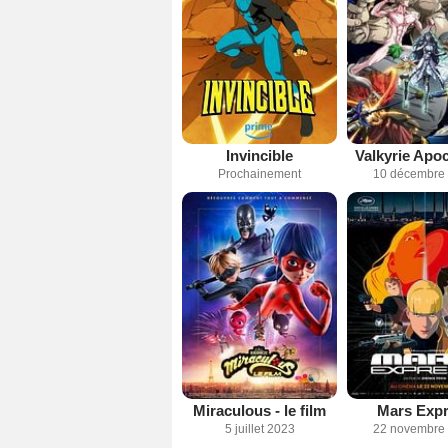
Invincible
Valkyrie Apo
Prochainement
10 décembre
Miraculous - le film
Mars Exp
5 juillet 2023
22 novembre