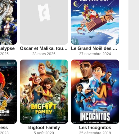
calypse
Oscar et Malika, toujours en retard
Le Grand Noël des animaux
 2025
28 mars 2025
27 novembre 2024
ress
Bigfoot Family
Les Incognitos
 2023
5 août 2020
25 décembre 2019