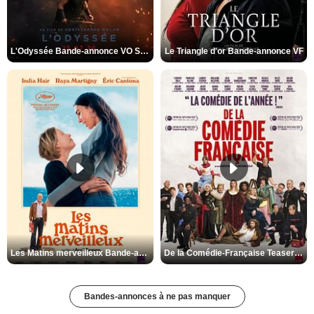
L'Odyssée Bande-annonce VO STFR
Le Triangle d'or Bande-annonce VF
Les Matins merveilleux Bande-annonce VF
De la Comédie-Française Teaser VF
Bandes-annonces à ne pas manquer