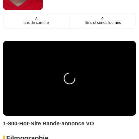
8
9
ans de carrière
films et séries tournés
1-800-Hot-Nite Bande-annonce VO
Filmographie