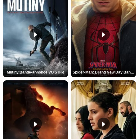
Mutiny Bande-annonce VO STFR
Spider-Man: Brand New Day Bande-annonce VO STFR