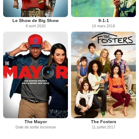
Le Show de Big Show
9-1-1
6 avril 2020
16 mars 2018
The Mayor
The Fosters
Date de sortie inconnue
11 juillet 2017