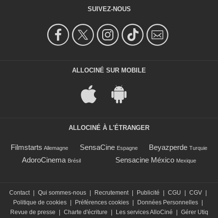
SUIVEZ-NOUS
ALLOCINÉ SUR MOBILE
ALLOCINÉ À L'ÉTRANGER
Filmstarts
SensaCine
Beyazperde
Allemagne
Espagne
Turquie
AdoroCinema
Sensacine México
Brésil
Mexique
Contact
|
Qui sommes-nous
|
Recrutement
|
Publicité
|
CGU
|
CGV
|
Politique de cookies
|
Préférences cookies
|
Données Personnelles
|
Revue de presse
|
Charte d'écriture
|
Les services AlloCiné
|
Gérer Utiq