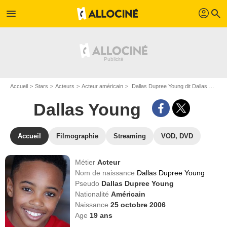
profil
menu
search
Accueil
Stars
Acteurs
Acteur américain
Dallas Dupree Young dit Dallas Young
Dallas Young
Accueil
Filmographie
Streaming
VOD, DVD
Métier
Acteur
Nom de naissance
Dallas Dupree Young
Pseudo
Dallas Dupree Young
Nationalité
Américain
Naissance
25 octobre 2006
Age
19
ans