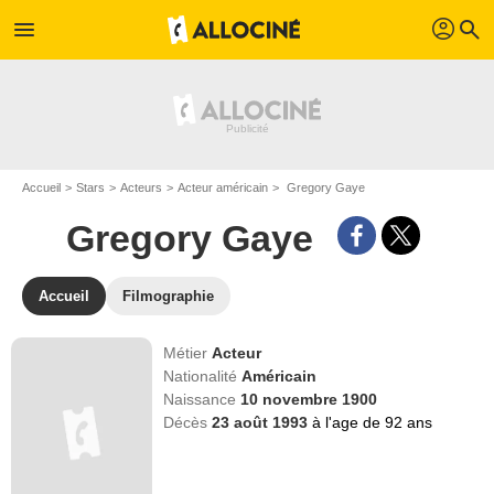
profil
menu
search
Accueil
Stars
Acteurs
Acteur américain
Gregory Gaye
Gregory Gaye
Accueil
Filmographie
Métier
Acteur
Nationalité
Américain
Naissance
10 novembre 1900
Décès
23 août 1993
à l'age de 92 ans