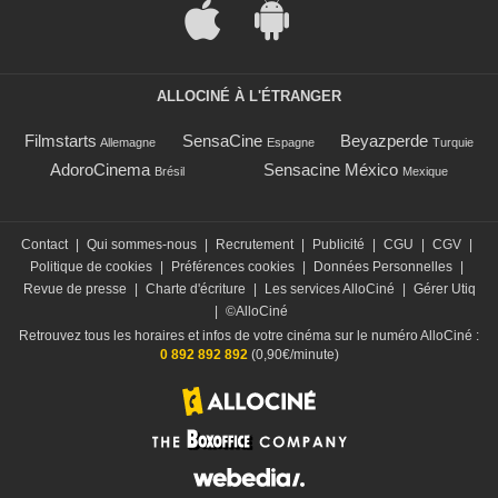
ALLOCINÉ À L'ÉTRANGER
Filmstarts
SensaCine
Beyazperde
Allemagne
Espagne
Turquie
AdoroCinema
Sensacine México
Brésil
Mexique
Contact
|
Qui sommes-nous
|
Recrutement
|
Publicité
|
CGU
|
CGV
|
Politique de cookies
|
Préférences cookies
|
Données Personnelles
|
Revue de presse
|
Charte d'écriture
|
Les services AlloCiné
|
Gérer Utiq
|
©AlloCiné
Retrouvez tous les horaires et infos de votre cinéma sur le numéro AlloCiné :
0 892 892 892
(0,90€/minute)