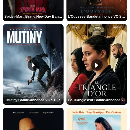
Spider-Man: Brand New Day Bande-annonce VO STFR
L'Odyssée Bande-annonce VO STFR
Mutiny Bande-annonce VO STFR
Le Triangle d'or Bande-annonce VF