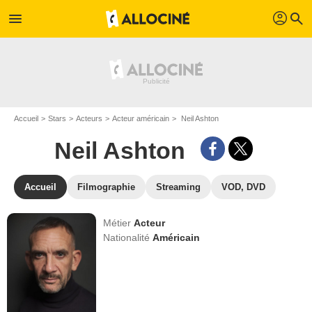
profil
menu
search
Accueil
Stars
Acteurs
Acteur américain
Neil Ashton
Neil Ashton
Accueil
Filmographie
Streaming
VOD, DVD
Métier
Acteur
Nationalité
Américain