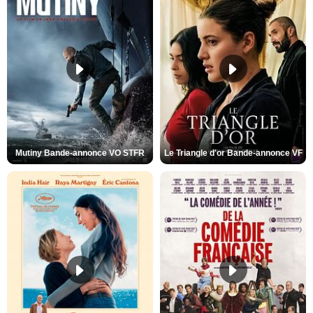
Mutiny Bande-annonce VO STFR
Le Triangle d'or Bande-annonce VF