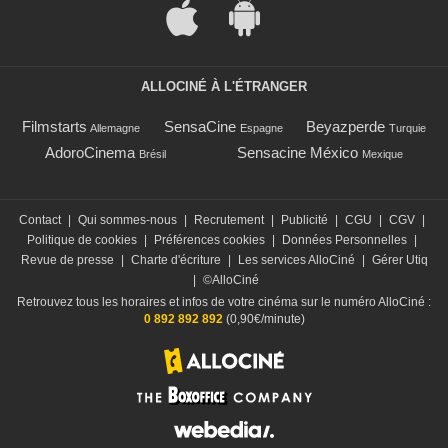
ALLOCINÉ À L'ÉTRANGER
Filmstarts
SensaCine
Beyazperde
Allemagne
Espagne
Turquie
AdoroCinema
Sensacine México
Brésil
Mexique
Contact
|
Qui sommes-nous
|
Recrutement
|
Publicité
|
CGU
|
CGV
|
Politique de cookies
|
Préférences cookies
|
Données Personnelles
|
Revue de presse
|
Charte d'écriture
|
Les services AlloCiné
|
Gérer Utiq
|
©AlloCiné
Retrouvez tous les horaires et infos de votre cinéma sur le numéro AlloCiné :
0 892 892 892
(0,90€/minute)