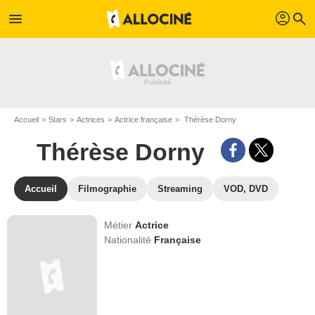
profil
menu
search
Accueil
Stars
Actrices
Actrice française
Thérèse Dorny
Thérèse Dorny
Accueil
Filmographie
Streaming
VOD, DVD
Métier
Actrice
Nationalité
Française