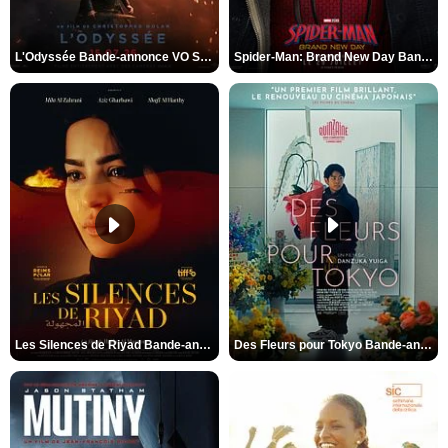
L'Odyssée Bande-annonce VO STFR
Spider-Man: Brand New Day Bande-annonce VO STFR
Les Silences de Riyad Bande-annonce VO STFR
Des Fleurs pour Tokyo Bande-annonce VO STFR