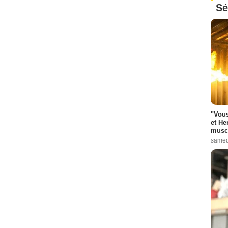
Sé
"Vous
et He
muscl
samed