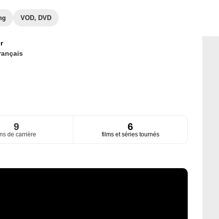
ng
VOD, DVD
r
rançais
9
6
ns de carrière
films et séries tournés