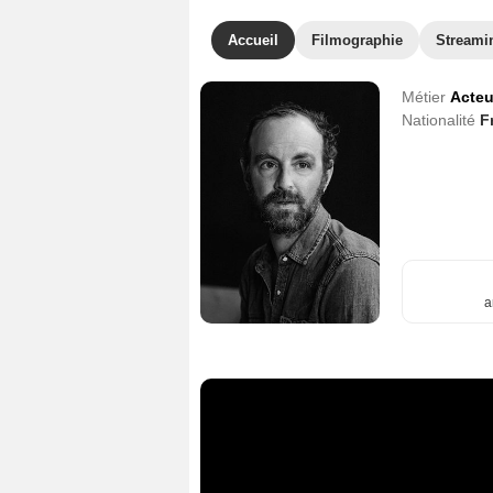
Accueil
Filmographie
Streami
Métier
Acteu
Nationalité
F
a