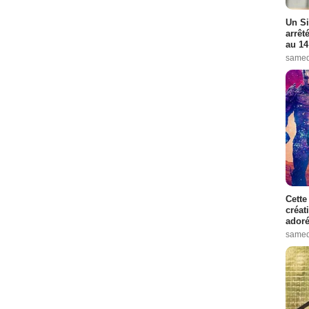
Un Si
arrêt
au 14
samed
Cette
créat
adoré
samed