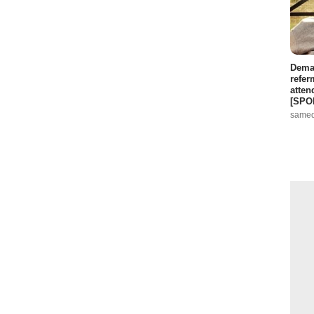
Demai
refer
atten
[SPO
samed