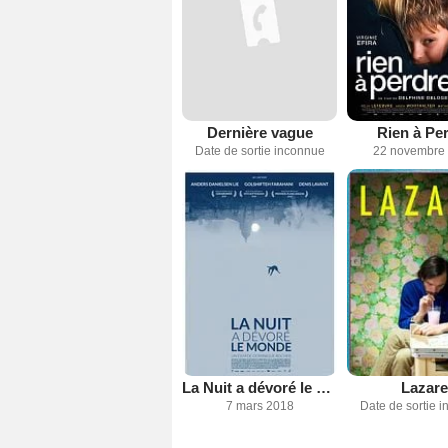
Dernière vague
Rien à Pe
Date de sortie inconnue
22 novembre
La Nuit a dévoré le monde
Lazare
7 mars 2018
Date de sortie 