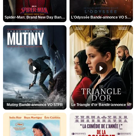
Spider-Man: Brand New Day Bande-annonce VO STFR
L'Odyssée Bande-annonce VO STFR
Mutiny Bande-annonce VO STFR
Le Triangle d'or Bande-annonce VF