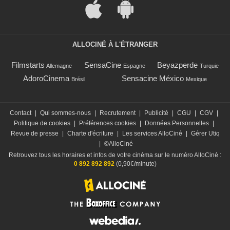
ALLOCINÉ À L'ÉTRANGER
Filmstarts
SensaCine
Beyazperde
Allemagne
Espagne
Turquie
AdoroCinema
Sensacine México
Brésil
Mexique
Contact
|
Qui sommes-nous
|
Recrutement
|
Publicité
|
CGU
|
CGV
|
Politique de cookies
|
Préférences cookies
|
Données Personnelles
|
Revue de presse
|
Charte d'écriture
|
Les services AlloCiné
|
Gérer Utiq
|
©AlloCiné
Retrouvez tous les horaires et infos de votre cinéma sur le numéro AlloCiné :
0 892 892 892
(0,90€/minute)