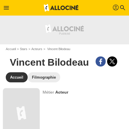
profil
menu
search
Accueil
Stars
Acteurs
Vincent Bilodeau
Vincent Bilodeau
Accueil
Filmographie
Métier
Acteur