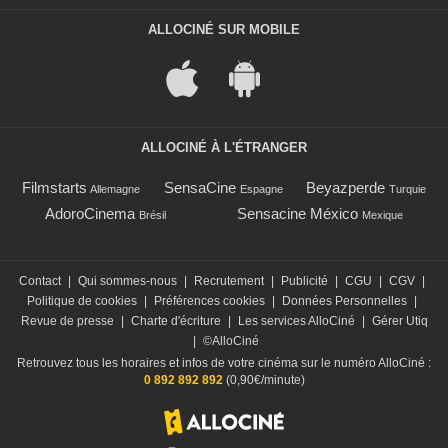
ALLOCINÉ SUR MOBILE
ALLOCINÉ À L'ÉTRANGER
Filmstarts
SensaCine
Beyazperde
Allemagne
Espagne
Turquie
AdoroCinema
Sensacine México
Brésil
Mexique
Contact
|
Qui sommes-nous
|
Recrutement
|
Publicité
|
CGU
|
CGV
|
Politique de cookies
|
Préférences cookies
|
Données Personnelles
|
Revue de presse
|
Charte d'écriture
|
Les services AlloCiné
|
Gérer Utiq
|
©AlloCiné
Retrouvez tous les horaires et infos de votre cinéma sur le numéro AlloCiné :
0 892 892 892
(0,90€/minute)