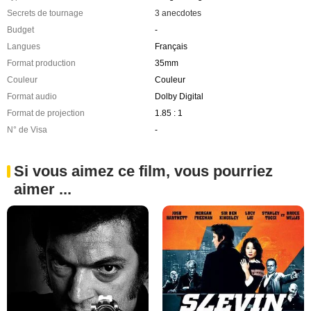
Secrets de tournage
3 anecdotes
Budget
-
Langues
Français
Format production
35mm
Couleur
Couleur
Format audio
Dolby Digital
Format de projection
1.85 : 1
N° de Visa
-
Si vous aimez ce film, vous pourriez
aimer ...