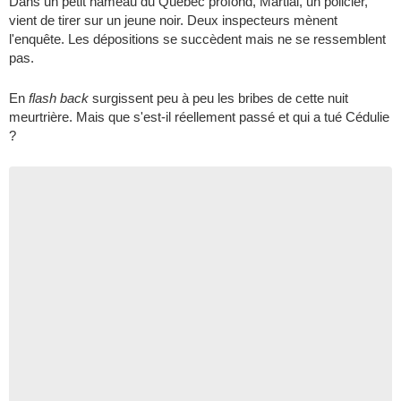
Dans un petit hameau du Québec profond, Martial, un policier,
vient de tirer sur un jeune noir. Deux inspecteurs mènent
l'enquête. Les dépositions se succèdent mais ne se ressemblent
pas.
En
flash back
surgissent peu à peu les bribes de cette nuit
meurtrière. Mais que s'est-il réellement passé et qui a tué Cédulie
?