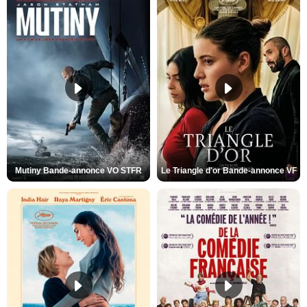
Mutiny Bande-annonce VO STFR
Le Triangle d'or Bande-annonce VF