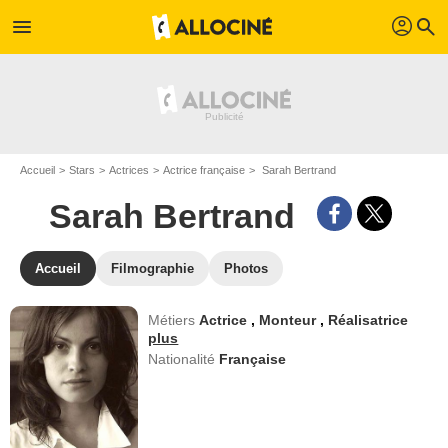
profil
menu
search
Accueil
Stars
Actrices
Actrice française
Sarah Bertrand
Sarah Bertrand
Accueil
Filmographie
Photos
Métiers
Actrice
,
Monteur
,
Réalisatrice
plus
Nationalité
Française