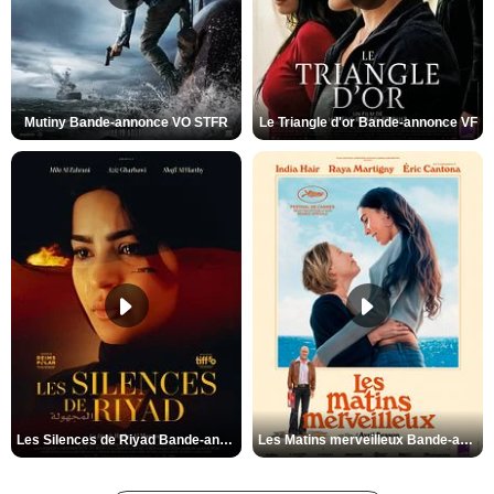
Mutiny Bande-annonce VO STFR
Le Triangle d'or Bande-annonce VF
Les Silences de Riyad Bande-annonce VO STFR
Les Matins merveilleux Bande-annonce VF