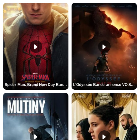
Spider-Man: Brand New Day Bande-annonce VO STFR
L'Odyssée Bande-annonce VO STFR