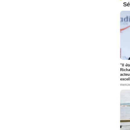
Sé
"Il é
Richa
acteu
excel
mercr