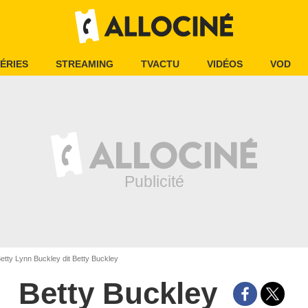
ÉRIES
STREAMING
TVACTU
VIDÉOS
VOD
etty Lynn Buckley dit Betty Buckley
Betty Buckley