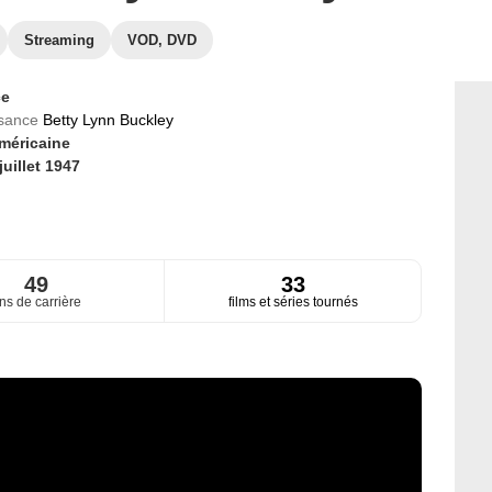
Streaming
VOD, DVD
ce
ssance
Betty Lynn Buckley
méricaine
juillet 1947
49
33
ns de carrière
films et séries tournés