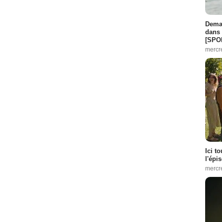
Demai
dans 
[SPO
mercr
Ici t
l'épi
mercr