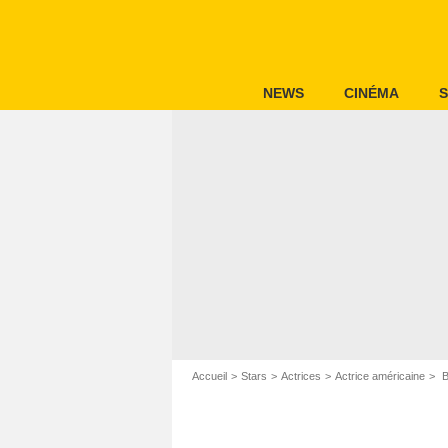
NEWS
CINÉMA
S
Accueil
Stars
Actrices
Actrice américaine
B