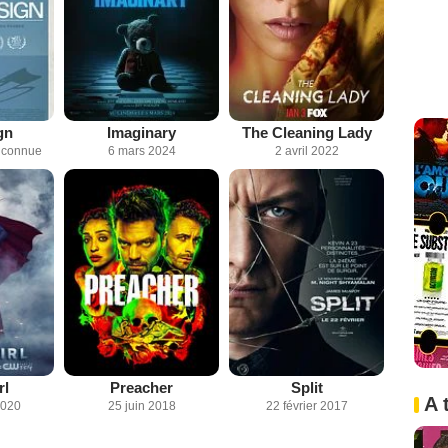
gn
Imaginary
The Cleaning Lady
inconnue
6 mars 2024
2 avril 2022
rl
Preacher
Split
A 
2020
25 juin 2018
22 février 2017