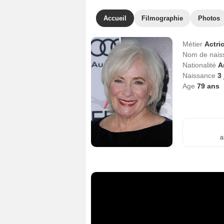
Accueil
Filmographie
Photos
Métier
Actri
Nom de nai
Nationalité
A
Naissance
3 
Age
79
ans
a