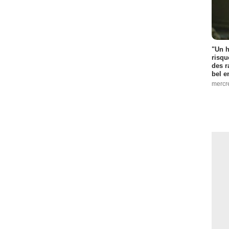
"Un h
risqu
des r
bel 
mercr