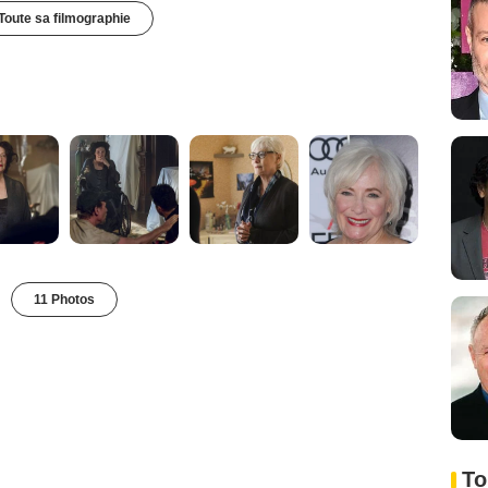
Toute sa filmographie
11 Photos
To