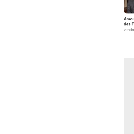
Amour
des F
vendr