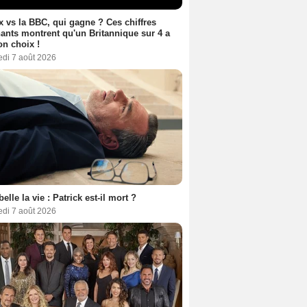
ix vs la BBC, qui gagne ? Ces chiffres
ants montrent qu'un Britannique sur 4 a
son choix !
edi 7 août 2026
belle la vie : Patrick est-il mort ?
edi 7 août 2026