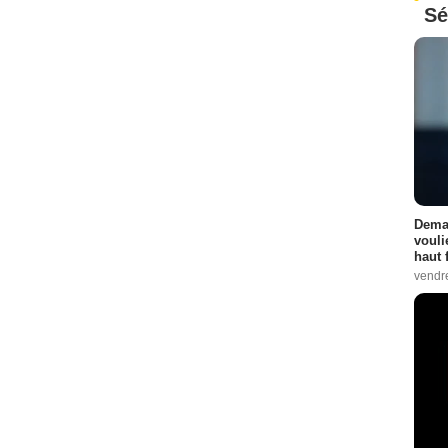
Sé
Demai
vouli
haut 
vendr