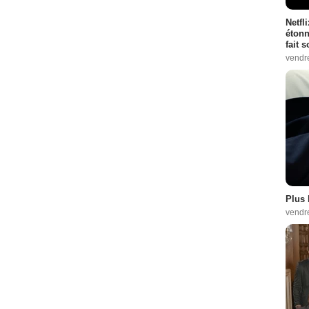
Netfl
étonn
fait 
vendr
Plus 
vendr