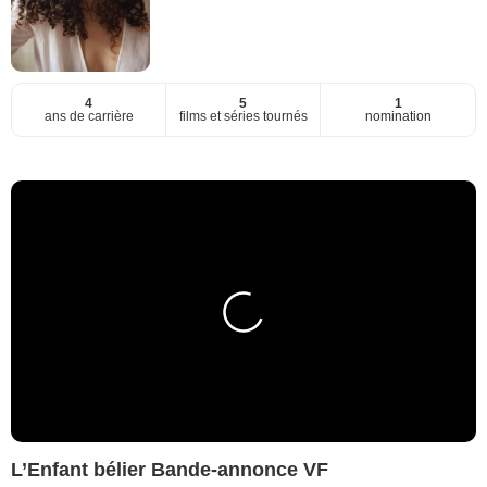
4
5
1
ans de carrière
films et séries tournés
nomination
L’Enfant bélier Bande-annonce VF