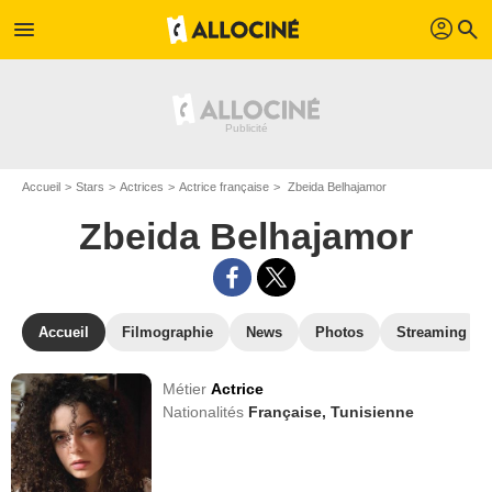
profil
menu
search
Accueil
Stars
Actrices
Actrice française
Zbeida Belhajamor
Zbeida Belhajamor
Accueil
Filmographie
News
Photos
Streaming
Métier
Actrice
Nationalités
Française,
Tunisienne