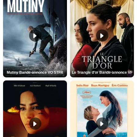
Mutiny Bande-annonce VO STFR
Le Triangle d'or Bande-annonce VF