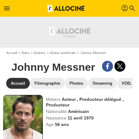
profil
menu
search
Accueil
Stars
Acteurs
Acteur américain
Johnny Messner
Johnny Messner
Accueil
Filmographie
Photos
Streaming
VOD, DV
Métiers
Acteur
,
Producteur délégué
,
Producteur
Nationalité
Américain
Naissance
11 avril 1970
Age
56
ans