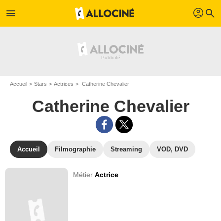
profil
menu
search
Accueil
Stars
Actrices
Catherine Chevalier
Catherine Chevalier
Accueil
Filmographie
Streaming
VOD, DVD
Métier
Actrice