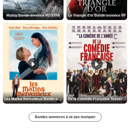
Mutiny Bande-annonce VO STFR
Le Triangle d'or Bande-annonce VF
Les Matins merveilleux Bande-annonce VF
De la Comédie-Française Teaser VF
Bandes-annonces à ne pas manquer