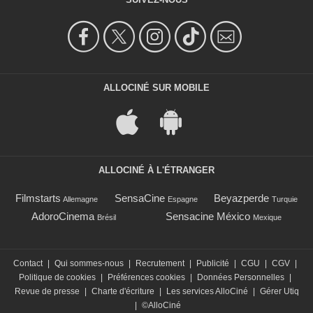
ALLOCINÉ SUR MOBILE
ALLOCINÉ À L'ÉTRANGER
Filmstarts
SensaCine
Beyazperde
Allemagne
Espagne
Turquie
AdoroCinema
Sensacine México
Brésil
Mexique
Contact
|
Qui sommes-nous
|
Recrutement
|
Publicité
|
CGU
|
CGV
|
Politique de cookies
|
Préférences cookies
|
Données Personnelles
|
Revue de presse
|
Charte d'écriture
|
Les services AlloCiné
|
Gérer Utiq
|
©AlloCiné