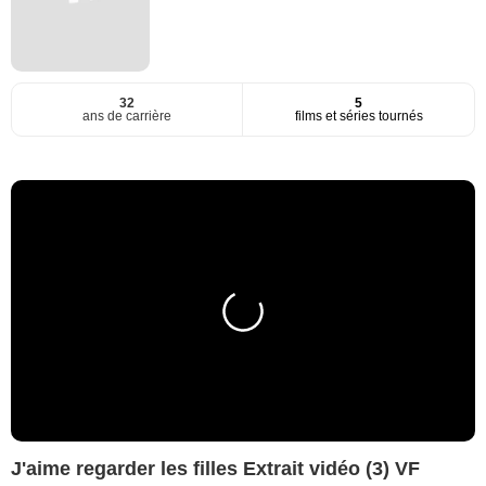
32
5
ans de carrière
films et séries tournés
J'aime regarder les filles Extrait vidéo (3) VF