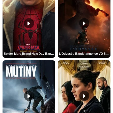
Spider-Man: Brand New Day Bande-annonce VO STFR
L'Odyssée Bande-annonce VO STFR