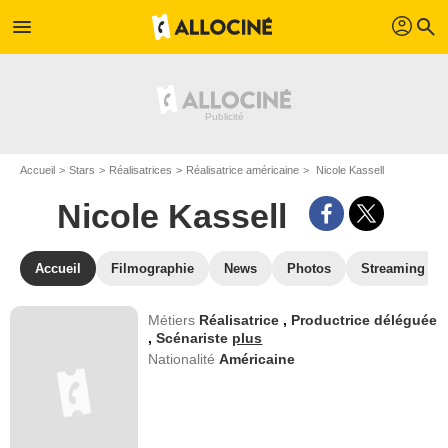
profil
menu
search
Accueil
Stars
Réalisatrices
Réalisatrice américaine
Nicole Kassell
Nicole Kassell
Accueil
Filmographie
News
Photos
Streaming
Métiers
Réalisatrice
,
Productrice déléguée
,
Scénariste
plus
Nationalité
Américaine