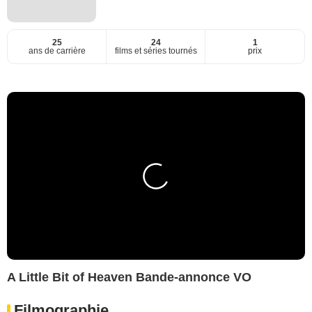
25
24
1
ans de carrière
films et séries tournés
prix
A Little Bit of Heaven Bande-annonce VO
Filmographie