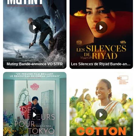
Mutiny Bande-annonce VO STFR
Les Silences de Riyad Bande-annonce VO STFR