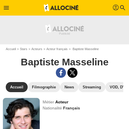
profil
menu
search
Accueil
Stars
Acteurs
Acteur français
Baptiste Masseline
Baptiste Masseline
Accueil
Filmographie
News
Streaming
VOD, DVD
Métier
Acteur
Nationalité
Français