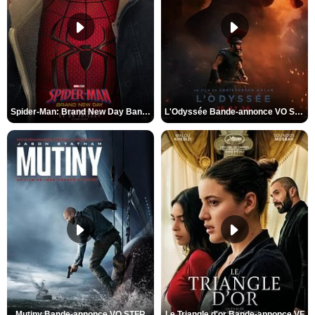
Spider-Man: Brand New Day Bande-annonce VO STFR
L'Odyssée Bande-annonce VO STFR
Mutiny Bande-annonce VO STFR
Le Triangle d'or Bande-annonce VF