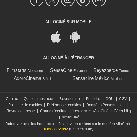
ALLOCINÉ SUR MOBILE
ALLOCINÉ À L'ÉTRANGER
Filmstarts
SensaCine
Beyazperde
Allemagne
Espagne
Turquie
AdoroCinema
Sensacine México
Brésil
Mexique
Contact
|
Qui sommes-nous
|
Recrutement
|
Publicité
|
CGU
|
CGV
|
Politique de cookies
|
Préférences cookies
|
Données Personnelles
|
Revue de presse
|
Charte d'écriture
|
Les services AlloCiné
|
Gérer Utiq
|
©AlloCiné
Retrouvez tous les horaires et infos de votre cinéma sur le numéro AlloCiné :
0 892 892 892
(0,90€/minute)