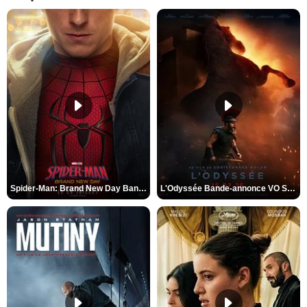
Spider-Man: Brand New Day Bande-annonce VO STFR
L'Odyssée Bande-annonce VO STFR