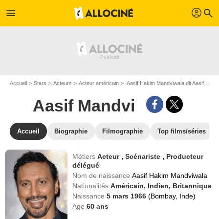
profil
menu
search
Accueil
Stars
Acteurs
Acteur américain
Aasif Hakim Mandviwala dit Aasif Mandvi
Aasif Mandvi
Accueil
Biographie
Filmographie
Top films/séries
Métiers
Acteur
,
Scénariste
,
Producteur
délégué
Nom de naissance
Aasif Hakim Mandviwala
Nationalités
Américain,
Indien,
Britannique
Naissance
5 mars 1966
(Bombay, Inde)
Age
60
ans