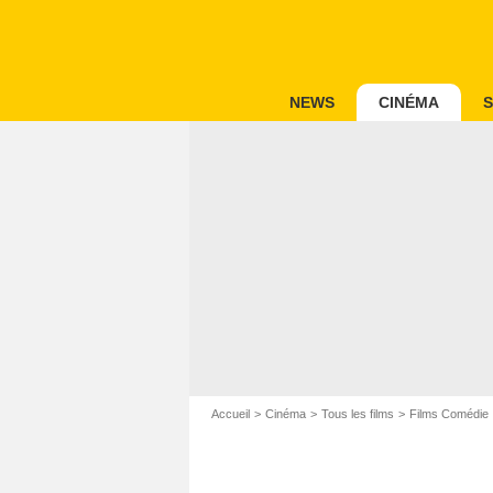
NEWS
CINÉMA
S
Accueil
Cinéma
Tous les films
Films Comédie