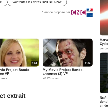
OD
Voir toutes les offres DVD BLU-RAY
Service proposé par
Marve
Cyclo
vendr
2:24
2:04
vie Project Bande-
My Movie Project Bande-
ce VF
annonce (2) VF
 vues
20 124 vues
et extrait
Netfl
dont 
ciném