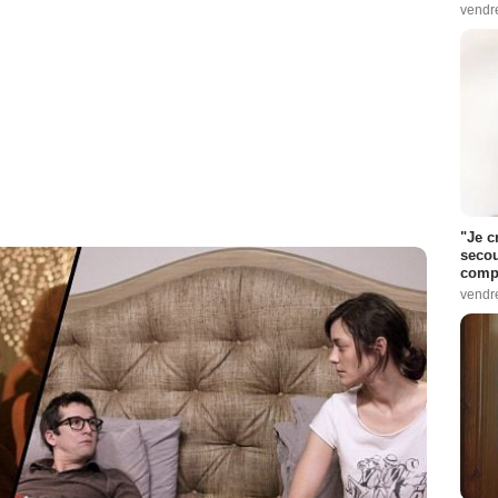
vendr
"Je c
secou
compo
vendr