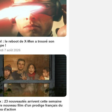
l : le reboot de X-Men a trouvé son
pe !
edi 7 août 2026
ix : 23 nouveautés arrivent cette semaine
le nouveau film d'un prodige français du
a d'action