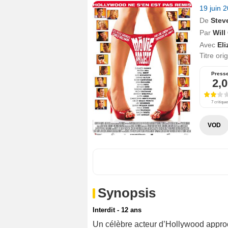
19 juin 
De
Steve
Par
Will
Avec
El
Titre ori
Press
2,0
7 critique
VOD
Synopsis
Interdit - 12 ans
Un célèbre acteur d’Hollywood appro