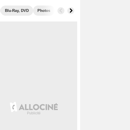
Blu-Ray, DVD
Photos
Secrets de tournage
Box Office