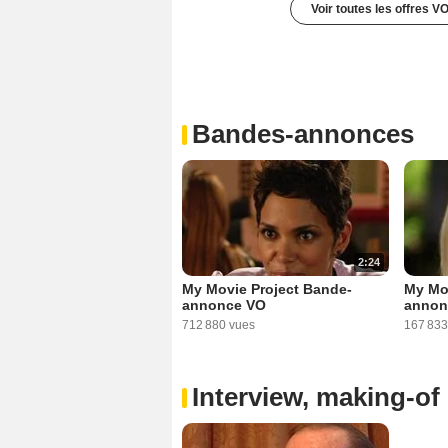
Voir toutes les offres V
Bandes-annonces
2:24
My Movie Project Bande-
My Mo
annonce VO
annon
712 880 vues
167 833
Interview, making-of 