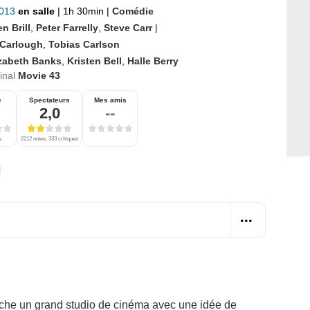
2013
en salle
|
1h 30min
|
Comédie
n Brill
,
Peter Farrelly
,
Steve Carr
|
 Carlough
,
Tobias Carlson
izabeth Banks
,
Kristen Bell
,
Halle Berry
ginal
Movie 43
e
Spectateurs
Mes amis
2,0
--
s
2212 notes, 333 critiques
che un grand studio de cinéma avec une idée de