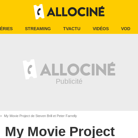
ÉRIES
STREAMING
TVACTU
VIDÉOS
VOD
My Movie Project de Steven Brill et Peter Farrelly
My Movie Project