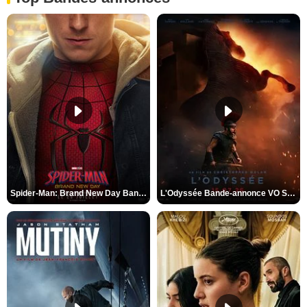
Spider-Man: Brand New Day Bande-annonce VO STFR
L'Odyssée Bande-annonce VO STFR