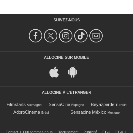
SUIVEZ-NOUS
ALLOCINÉ SUR MOBILE
ALLOCINÉ À L'ÉTRANGER
Filmstarts
SensaCine
Beyazperde
Allemagne
Espagne
Turquie
AdoroCinema
Sensacine México
Brésil
Mexique
Contact
|
Qui sommes-nous
|
Recrutement
|
Publicité
|
CGU
|
CGV
|