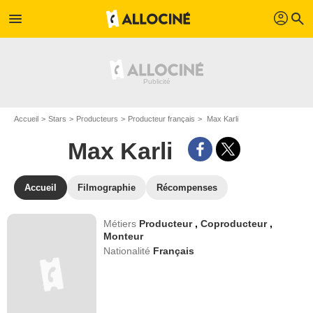
profil
menu
search
Accueil
Stars
Producteurs
Producteur français
Max Karli
Max Karli
Accueil
Filmographie
Récompenses
Métiers
Producteur
,
Coproducteur
,
Monteur
Nationalité
Français