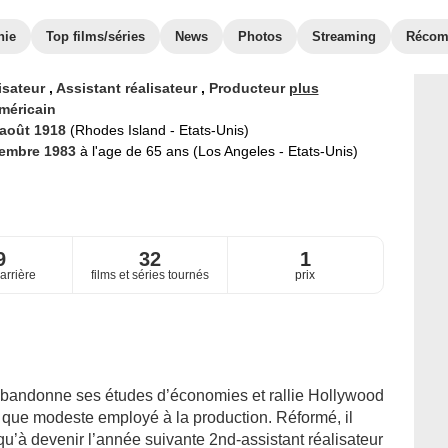
hie
Top films/séries
News
Photos
Streaming
Récom
isateur
,
Assistant réalisateur
,
Producteur
plus
méricain
 août 1918
(Rhodes Island - Etats-Unis)
cembre 1983
à l'age de 65 ans (Los Angeles - Etats-Unis)
9
32
1
arrière
films et séries tournés
prix
abandonne ses études d’économies et rallie Hollywood
t que modeste employé à la production. Réformé, il
u’à devenir l’année suivante 2nd-assistant réalisateur