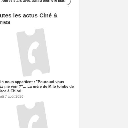
Autres stars avec qui il a tourné le plus
utes les actus Ciné &
ries
n nous appartient : "Pourquoi vous
ez me voir ?"... La mère de Milo tombe de
face à Chloé
edi 7 août 2026