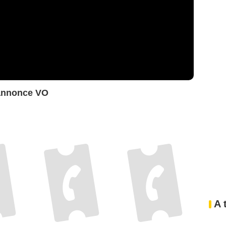
-annonce VO
A 