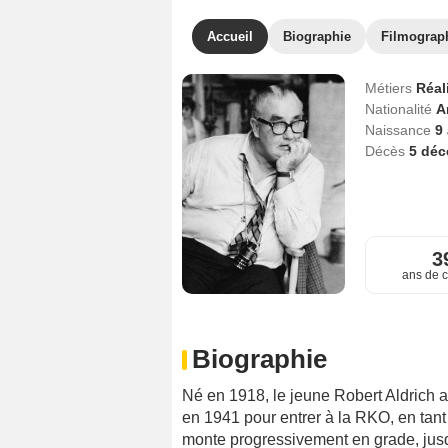
Accueil
Biographie
Filmograp
Métiers
Réal
Nationalité
A
Naissance
9
Décès
5 dé
3
ans de c
Biographie
Né en 1918, le jeune Robert Aldrich 
en 1941 pour entrer à la RKO, en tan
monte progressivement en grade, jusq