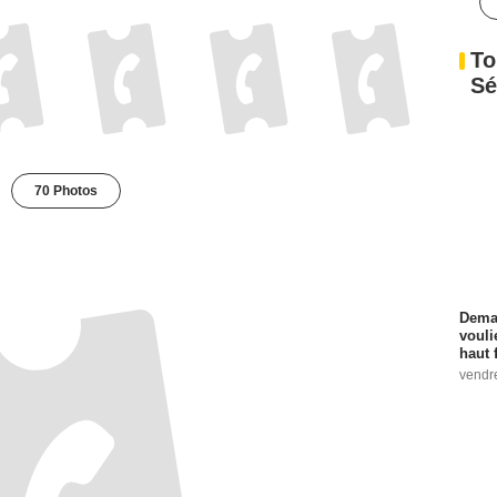
To
Sé
70 Photos
Demai
vouli
haut 
vendr