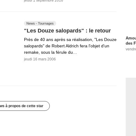
jeudi 1 septembre 2016
News - Tournages
"Les Douze salopards" : le retour
Amour
Près de 40 ans après sa réalisation, "Les Douze
des F
salopards" de Robert Aldrich fera l'objet d'un
vendr
remake, sous la férule du…
jeudi 16 mars 2006
ws à propos de cette star