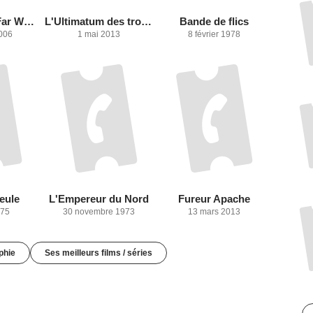
Un rabbin au Far West
L'Ultimatum des trois mercenaires
Bande de flics
2006
1 mai 2013
8 février 1978
ueule
L'Empereur du Nord
Fureur Apache
975
30 novembre 1973
13 mars 2013
phie
Ses meilleurs films / séries