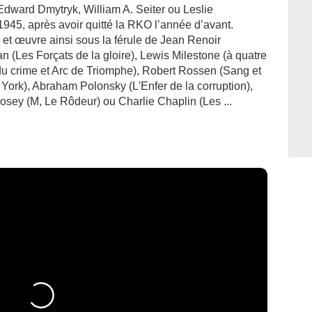
Edward Dmytryk, William A. Seiter ou Leslie
945, après avoir quitté la RKO l’année d’avant.
e et œuvre ainsi sous la férule de Jean Renoir
 (Les Forçats de la gloire), Lewis Milestone (à quatre
u crime et Arc de Triomphe), Robert Rossen (Sang et
 York), Abraham Polonsky (L'Enfer de la corruption),
osey (M, Le Rôdeur) ou Charlie Chaplin (Les ...