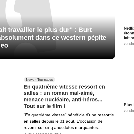
Netfl
it travailler le plus dur" : Burt
étonn
 absolument dans ce western pépite
fait 
vendr
deo
News - Tournages
En quatrième vitesse ressort en
salles : un roman mal-aimé,
menace nucléaire, anti-héros...
Plus 
Tout sur le film !
vendr
"En quatrième vitesse" bénéficie d'une ressortie
en salles depuis le 31 août. L'occasion de
revenir sur cinq anecdotes marquantes…