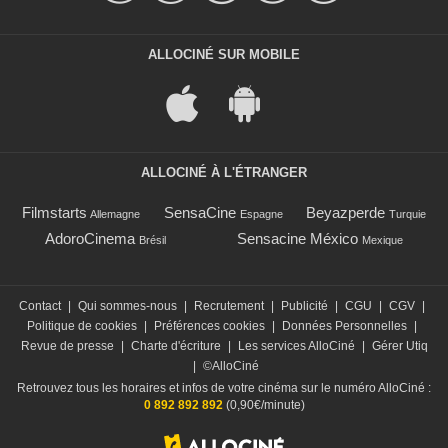
ALLOCINÉ SUR MOBILE
ALLOCINÉ À L'ÉTRANGER
Filmstarts
SensaCine
Beyazperde
Allemagne
Espagne
Turquie
AdoroCinema
Sensacine México
Brésil
Mexique
Contact
|
Qui sommes-nous
|
Recrutement
|
Publicité
|
CGU
|
CGV
|
Politique de cookies
|
Préférences cookies
|
Données Personnelles
|
Revue de presse
|
Charte d'écriture
|
Les services AlloCiné
|
Gérer Utiq
|
©AlloCiné
Retrouvez tous les horaires et infos de votre cinéma sur le numéro AlloCiné :
0 892 892 892
(0,90€/minute)