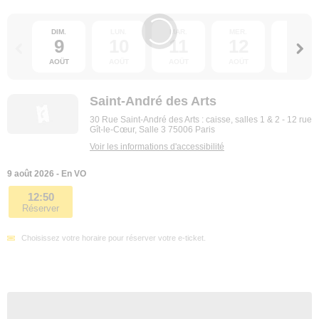
DIM.
LUN.
MAR.
MER.
JEU.
9
10
11
12
13
AOÛT
AOÛT
AOÛT
AOÛT
AOÛT
Saint-André des Arts
30 Rue Saint-André des Arts : caisse, salles 1 & 2 - 12 rue
Gît-le-Cœur, Salle 3 75006 Paris
Voir les informations d'accessibilité
9 août 2026 - En VO
12:50
Réserver
Choisissez votre horaire pour réserver votre e-ticket.