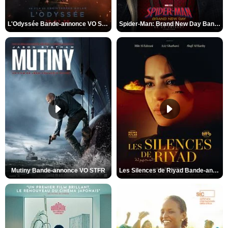
L'Odyssée Bande-annonce VO STFR
Spider-Man: Brand New Day Bande-annonce VO STFR
Mutiny Bande-annonce VO STFR
Les Silences de Riyad Bande-annonce VO STFR