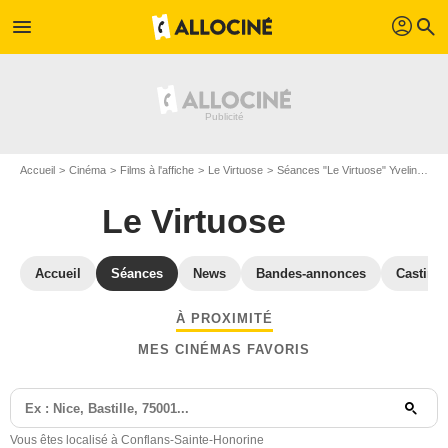
profil
menu
search
Accueil
Cinéma
Films à l'affiche
Le Virtuose
Séances "Le Virtuose" Yvelines
Le Virtuose
Accueil
Séances
News
Bandes-annonces
Casting
À PROXIMITÉ
MES CINÉMAS FAVORIS
Vous êtes localisé à Conflans-Sainte-Honorine