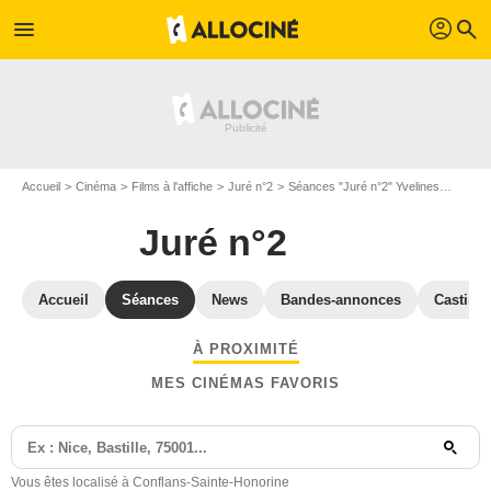
profil
menu
search
Accueil
Cinéma
Films à l'affiche
Juré n°2
Séances "Juré n°2" Yvelines
Séance
Juré n°2
Accueil
Séances
News
Bandes-annonces
Casting
À PROXIMITÉ
MES CINÉMAS FAVORIS
Vous êtes localisé à Conflans-Sainte-Honorine