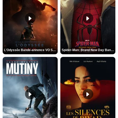
L'Odyssée Bande-annonce VO STFR
Spider-Man: Brand New Day Bande-annonce VO STFR