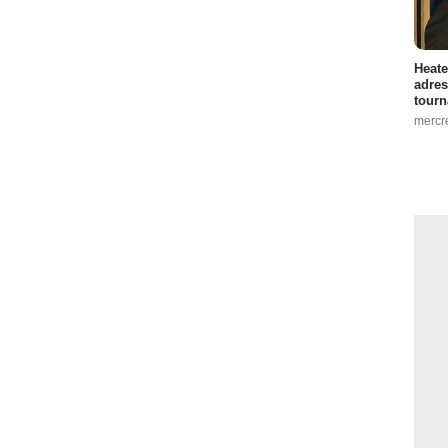
Heate
adres
tourn
mercr