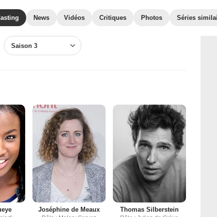
asting
News
Vidéos
Critiques
Photos
Séries simila
Saison 3
ueye
Joséphine de Meaux
Thomas Silberstein