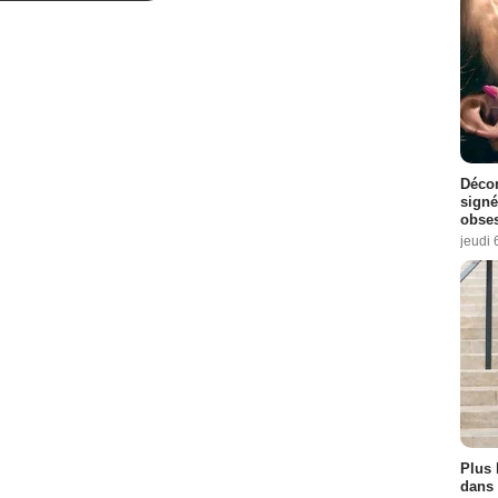
- 1 Episode :
1
 :
2
1
elle)
- 1 Episode :
2
 1 Episode :
1
Décon
n Isabelle
- 1 Episode :
2
signé
obse
 - 3 ans
- 1 Episode :
1
jeudi 
et
- 1 Episode :
2
1 Episode :
1
 1 Episode :
2
:
1
isode :
2
pisode :
1
Episode :
1
Plus 
dans 
Episode :
1