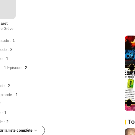
aret
de Grève
isode :
1
sode :
2
de :
1
e
- 1 Episode :
2
ode :
2
Episode :
1
2
e :
1
To
de :
2
oir la liste complète