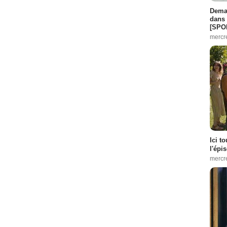
Demai
dans 
[SPO
mercr
Ici t
l'épi
mercr