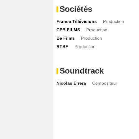
Sociétés
Mathieu Lestrade
Ex-mari
- 1 Episode 
Cécile Rebboah
Juge aux Affaires Fami
France Télévisions
Production
Hamed Souna
- 1 Episode :
1
CPB FILMS
Production
Be Films
Production
RTBF
Production
Soundtrack
Nicolas Errera
Compositeur