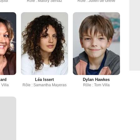
ojodi
Rôle : Malory Servaz
Rôle : Julien de Grève
uard
Léa Issert
Dylan Hawkes
 Villa
Rôle : Samantha Mayeras
Rôle : Tom Villa