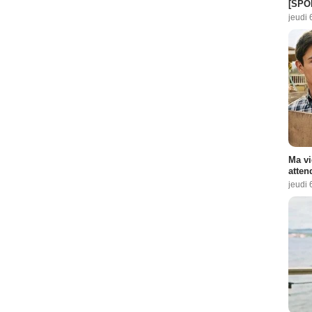
[SPO
:
1
jeudi 
liales (voix)
- 1 Episode :
1
Ma vi
atten
jeudi 