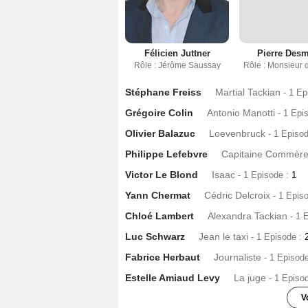
Félicien Juttner
Pierre Desm
Rôle : Jérôme Saussay
Rôle : Monsieur 
Stéphane Freiss
Martial Tackian
- 1 Ep
Grégoire Colin
Antonio Manotti
- 1 Epi
Olivier Balazuc
Loevenbruck
- 1 Episo
Philippe Lefebvre
Capitaine Commèr
Victor Le Blond
Isaac
- 1 Episode :
1
Yann Chermat
Cédric Delcroix
- 1 Epis
Chloé Lambert
Alexandra Tackian
- 1 
Luc Schwarz
Jean le taxi
- 1 Episode :
Fabrice Herbaut
Journaliste
- 1 Episod
Estelle Amiaud Levy
La juge
- 1 Episo
V