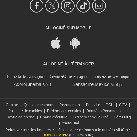
ALLOCINÉ SUR MOBILE
ALLOCINÉ À L'ÉTRANGER
Filmstarts
SensaCine
Beyazperde
Allemagne
Espagne
Turquie
AdoroCinema
Sensacine México
Brésil
Mexique
Contact
|
Qui sommes-nous
|
Recrutement
|
Publicité
|
CGU
|
CGV
|
Politique de cookies
|
Préférences cookies
|
Données Personnelles
|
Revue de presse
|
Charte d'écriture
|
Les services AlloCiné
|
Gérer Utiq
|
©AlloCiné
Retrouvez tous les horaires et infos de votre cinéma sur le numéro AlloCiné :
0 892 892 892
(0,90€/minute)