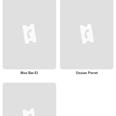
Moe Bar-El
Ossian Perret