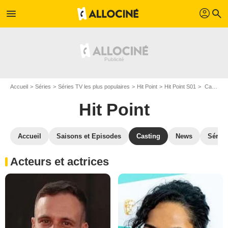
profil
menu
search
Accueil
Séries
Séries TV les plus populaires
Hit Point
Hit Point S01
Casting Hit Point S01
Hit Point
Accueil
Saisons et Episodes
Casting
News
Séries
Acteurs et actrices